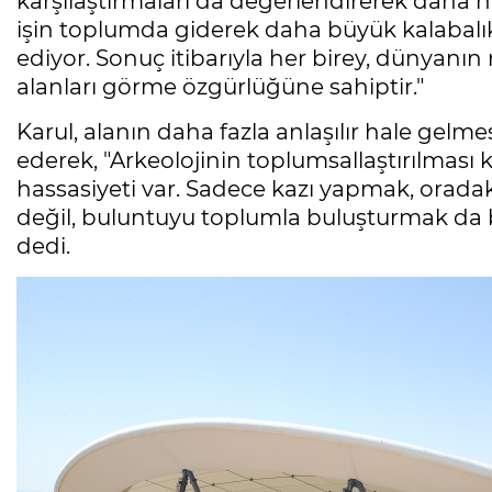
karşılaştırmaları da değerlendirerek daha n
işin toplumda giderek daha büyük kalabalıkl
ediyor. Sonuç itibarıyla her birey, dünyanın
alanları görme özgürlüğüne sahiptir."
Karul, alanın daha fazla anlaşılır hale gelme
ederek, "Arkeolojinin toplumsallaştırılmas
hassasiyeti var. Sadece kazı yapmak, oradak
değil, buluntuyu toplumla buluşturmak da bi
dedi.