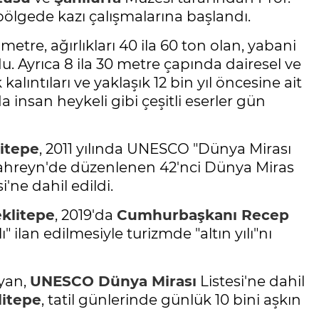
bölgede kazı çalışmalarına başlandı.
 metre, ağırlıkları 40 ila 60 ton olan, yabani
du. Ayrıca 8 ila 30 metre çapında dairesel ve
alıntıları ve yaklaşık 12 bin yıl öncesine ait
insan heykeli gibi çeşitli eserler gün
itepe
, 2011 yılında UNESCO "Dünya Mirası
 Bahreyn'de düzenlenen 42'nci Dünya Miras
i'ne dahil edildi.
klitepe
, 2019'da
Cumhurbaşkanı Recep
 ilan edilmesiyle turizmde "altın yılı"nı
ayan,
UNESCO
Dünya Mirası
Listesi'ne dahil
itepe
, tatil günlerinde günlük 10 bini aşkın