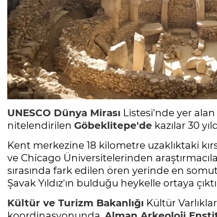
UNESCO
Dünya Mirası
Listesi'nde yer alan 
nitelendirilen
Göbeklitepe'de
kazılar 30 yıl
Kent merkezine 18 kilometre uzaklıktaki kırs
ve Chicago Üniversitelerinden araştırmacıla
sırasında fark edilen ören yerinde en somut b
Şavak Yıldız'ın bulduğu heykelle ortaya çıktı
Kültür ve
Turizm
Bakanlığı
Kültür Varlıkl
koordinasyonunda,
Alman
Arkeoloji
Ensti