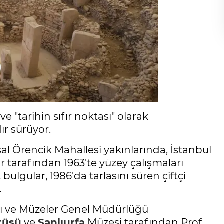
ve "tarihin sıfır noktası" olarak
dır sürüyor.
al Örencik Mahallesi yakınlarında, İstanbul
r tarafından 1963'te yüzey çalışmaları
ulgular, 1986'da tarlasını süren çiftçi
.
arı ve Müzeler Genel Müdürlüğü
tüsü
ve
Şanlıurfa
Müzesi tarafından Prof.