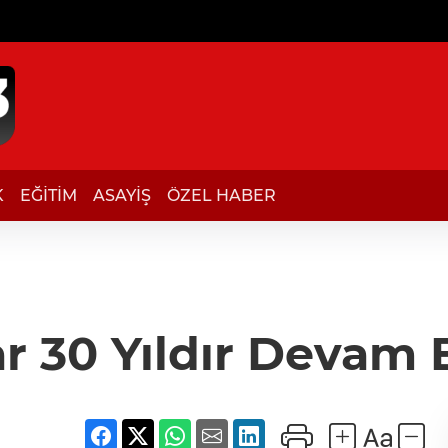
K
EĞİTİM
ASAYİŞ
ÖZEL HABER
ar 30 Yıldır Devam 