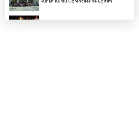
Kur'an Kursu Öğrencilerine Eğitim
Otomobil Eşeğe Çarptı 4 Yaralı
Siverek’te Mahmut Gülel Dönemi
Filistin Konvoyuna Coşkulu Karşılama
Kazada 1 Kişi Öldü, 1 Kişi Yaralandı