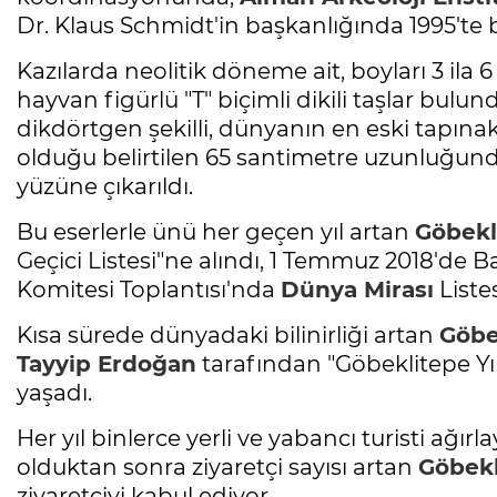
Dr. Klaus Schmidt'in başkanlığında 1995'te 
Kazılarda neolitik döneme ait, boyları 3 ila 6
hayvan figürlü "T" biçimli dikili taşlar bulun
dikdörtgen şekilli, dünyanın en eski tapınak k
olduğu belirtilen 65 santimetre uzunluğunda 
yüzüne çıkarıldı.
Bu eserlerle ünü her geçen yıl artan
Göbekl
Geçici Listesi"ne alındı, 1 Temmuz 2018'de
Komitesi Toplantısı'nda
Dünya Mirası
Listes
Kısa sürede dünyadaki bilinirliği artan
Göbe
Tayyip Erdoğan
tarafından "Göbeklitepe Yılı"
yaşadı.
Her yıl binlerce yerli ve yabancı turisti ağırl
olduktan sonra ziyaretçi sayısı artan
Göbekl
ziyaretçiyi kabul ediyor.