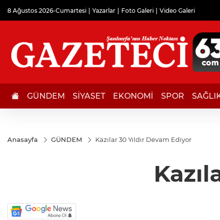
8 Ağustos 2026-Cumartesi
Yazarlar
Foto Galeri
Video Galeri
GÜNDEM
SİYASET
EKONOMİ
SPOR
SAĞLI
Anasayfa
GÜNDEM
Kazılar 30 Yıldır Devam Ediyor
Kazıl