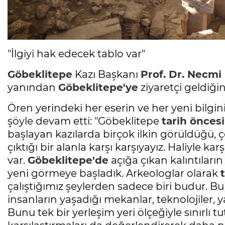
"İlgiyi hak edecek tablo var"
Göbeklitepe
Kazı Başkanı
Prof. Dr. Necmi
yanından
Göbeklitepe'ye
ziyaretçi geldiğin
Ören yerindeki her eserin ve her yeni bilgi
şöyle devam etti: "Göbeklitepe
tarih öncesi
başlayan kazılarda birçok ilkin görüldüğü, ç
çıktığı bir alanla karşı karşıyayız. Haliyle k
var.
Göbeklitepe'de
açığa çıkan kalıntıları
yeni görmeye başladık. Arkeologlar olarak
çalıştığımız şeylerden sadece biri budur. B
insanların yaşadığı mekanlar, teknolojiler, y
Bunu tek bir yerleşim yeri ölçeğiyle sınırlı 