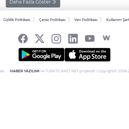
Daha Fazla Göster
Gizlilik Politikası
Çerez Politikası
Veri Politikası
Kullanım Şar
sı... -
HABER YAZILIMI
ve TURKTICARET.NET projesidir Copyright© 2006-20