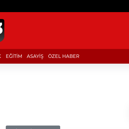
K
EĞİTİM
ASAYİŞ
ÖZEL HABER