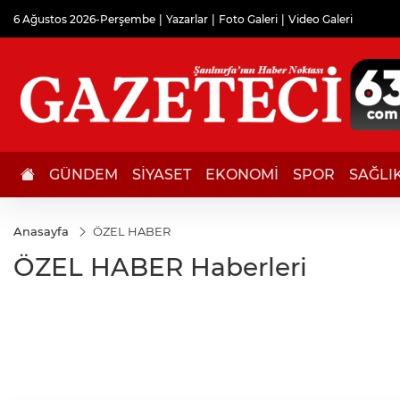
6 Ağustos 2026-Perşembe
Yazarlar
Foto Galeri
Video Galeri
GÜNDEM
SİYASET
EKONOMİ
SPOR
SAĞLI
Anasayfa
ÖZEL HABER
ÖZEL HABER Haberleri