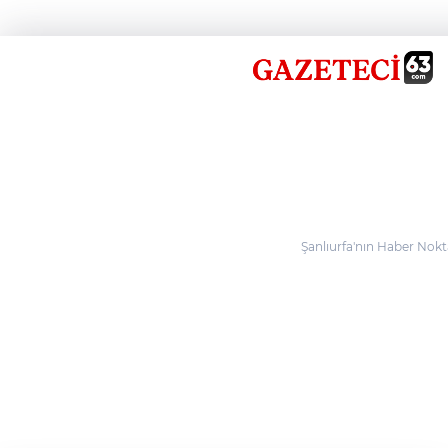
Şanlıurfa'nın Haber Nokta