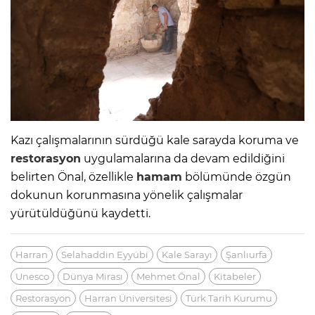
Kazı çalışmalarının sürdüğü kale sarayda koruma ve
restorasyon
uygulamalarına da devam edildiğini
belirten Önal, özellikle
hamam
bölümünde özgün
dokunun korunmasına yönelik çalışmalar
yürütüldüğünü kaydetti.
Harran
Selahaddin Eyyübi
Kale Sarayı
Şanlıurfa
Unesco
Dünya Mirası
Mehmet Önal
Kitabeler
Restorasyon
Harran Üniversitesi
Türk Tarih Kurumu