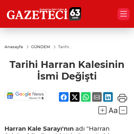
Anasayfa
GÜNDEM
Tarihi
Harran
Kalesinin
Tarihi Harran Kalesinin
İsmi
Değişti
İsmi Değişti
Harran
Kale Sarayı'nın
adı "Harran