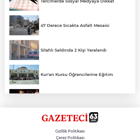
Tercihlerde Sosyal Medyaya Dikkat
47 Derece Sıcakta Asfalt Mesaisi
Silahlı Saldırıda 2 Kişi Yaralandı
Kur'an Kursu Öğrencilerine Eğitim
Otomobil Eşeğe Çarptı 4 Yaralı
Siverek’te Mahmut Gülel Dönemi
Gizlilik Politikası
Çerez Politikası