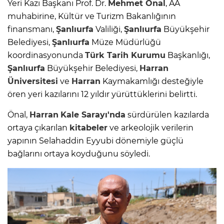
Yeri Kazı Başkanı Prof. Dr.
Mehmet Önal
, AA
muhabirine, Kültür ve Turizm Bakanlığının
finansmanı,
Şanlıurfa
Valiliği,
Şanlıurfa
Büyükşehir
Belediyesi,
Şanlıurfa
Müze Müdürlüğü
koordinasyonunda
Türk Tarih Kurumu
Başkanlığı,
Şanlıurfa
Büyükşehir Belediyesi,
Harran
Üniversitesi
ve
Harran
Kaymakamlığı desteğiyle
ören yeri kazılarını 12 yıldır yürüttüklerini belirtti.
Önal,
Harran
Kale Sarayı'nda
sürdürülen kazılarda
ortaya çıkarılan
kitabeler
ve arkeolojik verilerin
yapının Selahaddin Eyyubi dönemiyle güçlü
bağlarını ortaya koyduğunu söyledi.