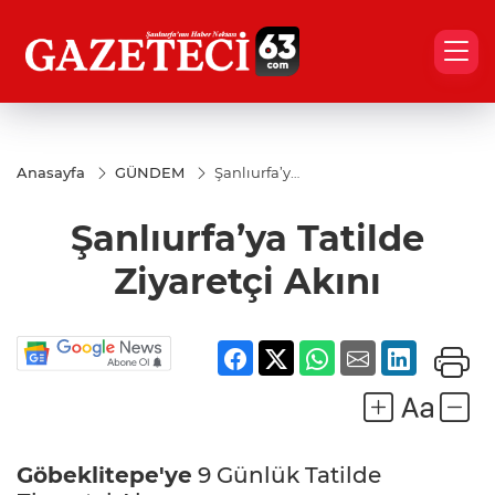
Anasayfa
GÜNDEM
Şanlıurfa’ya
Tatilde
Ziyaretçi
Şanlıurfa’ya Tatilde
Akını
Ziyaretçi Akını
Göbeklitepe'ye
9 Günlük Tatilde