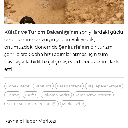
Kültür ve Turizm Bakanlığı’nın
son yıllardaki güçlü
desteklerine de vurgu yapan Vali Şıldak,
önümüzdeki dönemde
Şanlıurfa’nın
bir turizm
şehri olarak daha hızlı adımlar atması için tüm
paydaşlarla birlikte çalışmayı sürdüreceklerini ifade
etti.
Göbeklitepe
Şanlıurfa
Karahantepe
Taş Tepeler Projesi
Harran
Halfeti
Takoran Vadisi
Yeme Içme Tesisleri
Kültür Ve Turizm Bakanlığı
Marka Şehir
Kaynak: Haber Merkezi