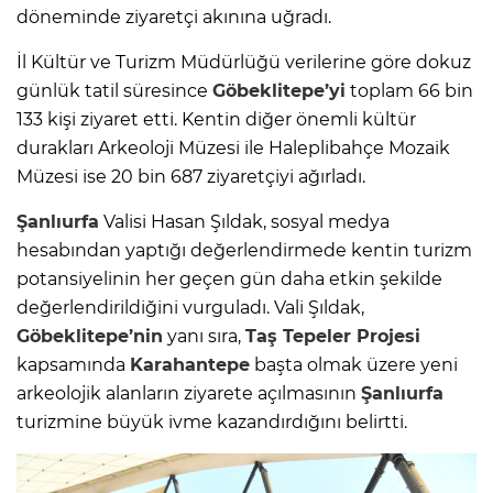
döneminde ziyaretçi akınına uğradı.
İl Kültür ve Turizm Müdürlüğü verilerine göre dokuz
günlük tatil süresince
Göbeklitepe’yi
toplam 66 bin
133 kişi ziyaret etti. Kentin diğer önemli kültür
durakları Arkeoloji Müzesi ile Haleplibahçe Mozaik
Müzesi ise 20 bin 687 ziyaretçiyi ağırladı.
Şanlıurfa
Valisi Hasan Şıldak, sosyal medya
hesabından yaptığı değerlendirmede kentin turizm
potansiyelinin her geçen gün daha etkin şekilde
değerlendirildiğini vurguladı. Vali Şıldak,
Göbeklitepe’nin
yanı sıra,
Taş Tepeler Projesi
kapsamında
Karahantepe
başta olmak üzere yeni
arkeolojik alanların ziyarete açılmasının
Şanlıurfa
turizmine büyük ivme kazandırdığını belirtti.