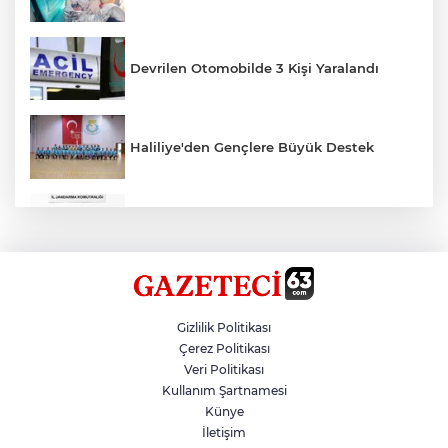
Devrilen Otomobilde 3 Kişi Yaralandı
Haliliye'den Gençlere Büyük Destek
Çok Sayıda Ürün Ele Geçirildi
Hikmet Başak’tan Ulaşım Çalışması
Gizlilik Politikası
Çerez Politikası
Veri Politikası
Atatürk Bulvarında Asfalt Yenileniyor
Kullanım Şartnamesi
Künye
İletişim