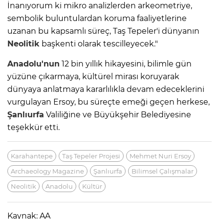
İnanıyorum ki mikro analizlerden arkeometriye,
sembolik buluntulardan koruma faaliyetlerine
uzanan bu kapsamlı süreç, Taş Tepeler'i dünyanın
Neolitik
başkenti olarak tescilleyecek."
Anadolu'nun
12 bin yıllık hikayesini, bilimle gün
yüzüne çıkarmaya, kültürel mirası koruyarak
dünyaya anlatmaya kararlılıkla devam edeceklerini
vurgulayan Ersoy, bu süreçte emeği geçen herkese,
Şanlıurfa
Valiliğine ve Büyükşehir Belediyesine
teşekkür etti.
Karahantepe
Taş Tepeler Projesi
Mehmet Nuri Ersoy
Archaeology Magazine
Şanlıurfa
Bilimsel Çalışmalar
Neolitik
Anadolu
Kültür
Kaynak: AA