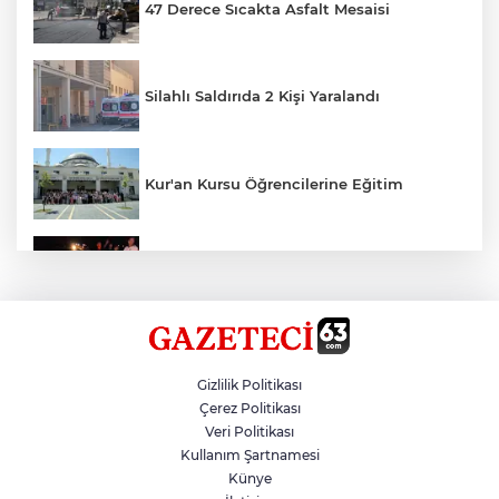
47 Derece Sıcakta Asfalt Mesaisi
Silahlı Saldırıda 2 Kişi Yaralandı
Kur'an Kursu Öğrencilerine Eğitim
Otomobil Eşeğe Çarptı 4 Yaralı
Siverek’te Mahmut Gülel Dönemi
Gizlilik Politikası
Çerez Politikası
Veri Politikası
Filistin Konvoyuna Coşkulu Karşılama
Kullanım Şartnamesi
Künye