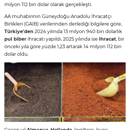
milyon 112 bin dolar olarak gerçekleşti.
AA muhabirinin Güneydoğu Anadolu İhracatçı
Birlikleri (GAİB) verilerinden derlediği bilgilere göre,
Türkiye'den
2024 yılında 13 milyon 940 bin dolarlık
pul biber
ihracatı yapıldı. 2025 yılında ise
ihracat
, bir
önceki yıla göre yüzde 1,23 artarak 14 milyon 112 bin
dolar oldu.
Geçen yıl
Almanya
,
Hollanda
, İngiltere, İsveç,