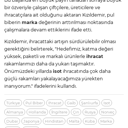
Bu başarıda en büyük payın tarladan sofraya büyük
bir özveriyle çalışan çiftçilere, üreticilere ve
ihracatçılara ait olduğunu aktaran Kızıldemir, pul
biberin
marka
değerinin arttırılması noktasında
çalışmalara devam ettiklerini ifade etti.
Kızıldemir, ihracattaki artışın sürdürülebilir olması
gerektiğini belirterek, "Hedefimiz, katma değeri
yüksek, paketli ve markalı ürünlerle
ihracat
rakamlarımızı daha da yukarı taşımaktır.
Önümüzdeki yıllarda
isot
ihracatında çok daha
güçlü rakamları yakalayacağımıza yürekten
inanıyorum." ifadelerini kullandı.
Türkiye
Pul Biber
Ihracat
Gai̇b
Şanlıurfa
Isot
Almanya
Hollanda
İngiltere
Çin
Rusya
Norveç
Dubai
Japonya
Hindistan
Malta
Küba
Marka