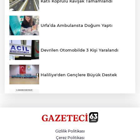
Katlı Köprülü Kavşak Tamamlandı
Urfa’da Ambulansta Doğum Yaptı
Devrilen Otomobilde 3 Kişi Yaralandı
Haliliye'den Gençlere Büyük Destek
Çok Sayıda Ürün Ele Geçirildi
Hikmet Başak’tan Ulaşım Çalışması
Gizlilik Politikası
Çerez Politikası