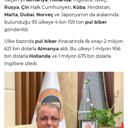
Rusya
,
Çin
Halk Cumhuriyeti,
Küba
, Hindistan,
Malta
,
Dubai
,
Norveç
ve Japonya'nın da aralarında
bulunduğu 95 ülkeye 4 bin 159 ton
pul biber
gönderildi.
Ülke bazında
pul biber
ihracatında ilk sırayı 2 milyon
621 bin dolarla
Almanya
aldı. Bu ülkeyi 1 milyon 956
bin dolarla
Hollanda
ve 1 milyon 675 bin dolarla
İngiltere izledi.