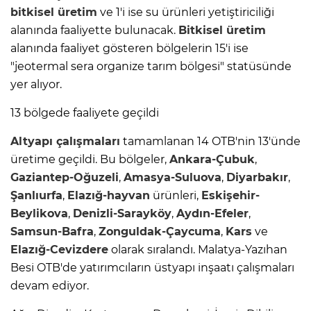
bitkisel
üretim
ve 1'i ise su ürünleri yetiştiriciliği
alanında faaliyette bulunacak.
Bitkisel
üretim
alanında faaliyet gösteren bölgelerin 15'i ise
"jeotermal sera organize tarım bölgesi" statüsünde
yer alıyor.
13 bölgede faaliyete geçildi
Altyapı çalışmaları
tamamlanan 14 OTB'nin 13'ünde
üretime geçildi. Bu bölgeler,
Ankara-Çubuk
,
Gaziantep-Oğuzeli
,
Amasya-Suluova
,
Diyarbakır
,
Şanlıurfa
,
Elazığ-hayvan
ürünleri,
Eskişehir-
Beylikova
,
Denizli-Sarayköy
,
Aydın-Efeler
,
Samsun-Bafra
,
Zonguldak-Çaycuma
,
Kars
ve
Elazığ-Cevizdere
olarak sıralandı. Malatya-Yazıhan
Besi OTB'de yatırımcıların üstyapı inşaatı çalışmaları
devam ediyor.