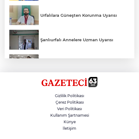
Urfalılara Güneşten Korunma Uyarısı
Şanlıurfalı Annelere Uzman Uyarısı
Kırtasiye Ürünlerine Denetim Başladı
Zincirleme Kazada 7 Kişi Yaralandı
Gizlilik Politikası
Çerez Politikası
Veri Politikası
Erdoğan, 12 Yılı Geride Bıraktı
Kullanım Şartnamesi
Künye
İletişim
Çinli Arkeologlar, Yoğunburç’ta