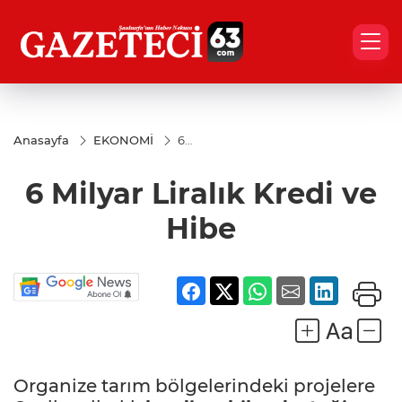
Anasayfa
EKONOMİ
6
Milyar
Liralık
6 Milyar Liralık Kredi ve
Kredi
ve
Hibe
Hibe
Organize tarım bölgelerindeki projelere