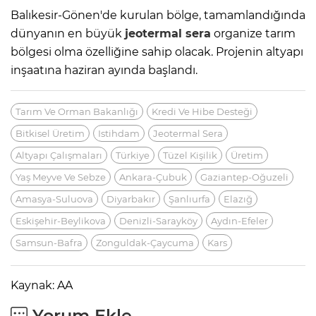
Balıkesir-Gönen'de kurulan bölge, tamamlandığında
dünyanın en büyük
jeotermal sera
organize tarım
bölgesi olma özelliğine sahip olacak. Projenin altyapı
inşaatına haziran ayında başlandı.
Tarım Ve Orman Bakanlığı
Kredi Ve Hibe Desteği
Bitkisel Üretim
Istihdam
Jeotermal Sera
Altyapı Çalışmaları
Türkiye
Tüzel Kişilik
Üretim
Yaş Meyve Ve Sebze
Ankara-Çubuk
Gaziantep-Oğuzeli
Amasya-Suluova
Diyarbakır
Şanlıurfa
Elazığ
Eskişehir-Beylikova
Denizli-Sarayköy
Aydın-Efeler
Samsun-Bafra
Zonguldak-Çaycuma
Kars
Kaynak: AA
Yorum Ekle