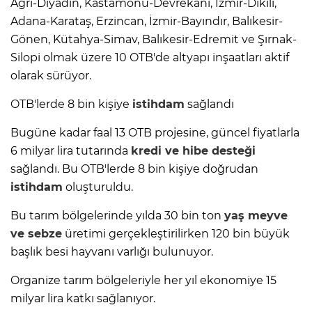
Ağrı-Diyadin, Kastamonu-Devrekani, İzmir-Dikili,
Adana-Karataş, Erzincan, İzmir-Bayındır, Balıkesir-
Gönen, Kütahya-Simav, Balıkesir-Edremit ve Şırnak-
Silopi olmak üzere 10 OTB'de altyapı inşaatları aktif
olarak sürüyor.
OTB'lerde 8 bin kişiye
istihdam
sağlandı
Bugüne kadar faal 13 OTB projesine, güncel fiyatlarla
6 milyar lira tutarında
kredi ve hibe desteği
sağlandı. Bu OTB'lerde 8 bin kişiye doğrudan
istihdam
oluşturuldu.
Bu tarım bölgelerinde yılda 30 bin ton
yaş meyve
ve sebze
üretimi gerçekleştirilirken 120 bin büyük
başlık besi hayvanı varlığı bulunuyor.
Organize tarım bölgeleriyle her yıl ekonomiye 15
milyar lira katkı sağlanıyor.