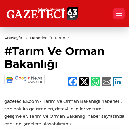
Anasayfa
Haberler
Tarım Ve
Orman
#Tarım Ve Orman
Bakanlığı
Bakanlığı
gazeteci63.com - Tarım Ve Orman Bakanlığı haberleri,
son dakika gelişmeleri, detaylı bilgiler ve tüm
gelişmeler, Tarım Ve Orman Bakanlığı haber sayfasında
canlı gelişmelere ulaşabilirsiniz.