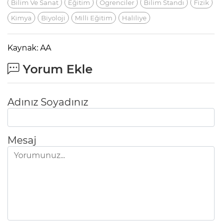
Bilim Ve Sanat
Eğitim
Ögrenciler
Bilim Standı
Fizik
Kimya
Biyoloji
Milli Eğitim
Haliliye
Kaynak: AA
Yorum Ekle
Adınız Soyadınız
Mesaj