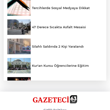
Tercihlerde Sosyal Medyaya Dikkat
47 Derece Sıcakta Asfalt Mesaisi
Silahlı Saldırıda 2 Kişi Yaralandı
Kur'an Kursu Öğrencilerine Eğitim
Otomobil Eşeğe Çarptı 4 Yaralı
Siverek’te Mahmut Gülel Dönemi