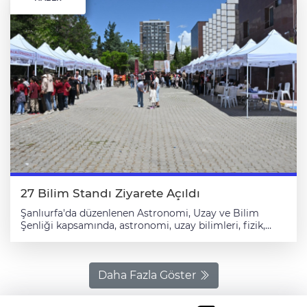
27 Bilim Standı Ziyarete Açıldı
Şanlıurfa'da düzenlenen Astronomi, Uzay ve Bilim
Şenliği kapsamında, astronomi, uzay bilimleri, fizik,
kimya ve biyoloji alanlarında hazırlanan 27 bilim standı
ziyaretçilere açıldı. İl Milli Eğitim Müdürlüğü Konferans
Salonu'nda gerçekleştirilen şenliğin açılışına Haliliye
Kaymakamı Muhammed Serkan Şahin, İl Milli Eğitim
Daha Fazla Göster
Müdürü Asım Sultanoğlu ile Haliliye İlçe Milli Eğitim
Müdürü Mehmet Vural katıldı. Şenlikte öğrenciler,