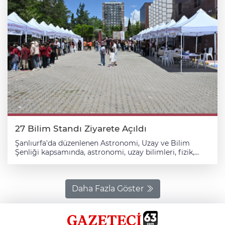
27 Bilim Standı Ziyarete Açıldı
Şanlıurfa'da düzenlenen Astronomi, Uzay ve Bilim
Şenliği kapsamında, astronomi, uzay bilimleri, fizik,
kimya ve biyoloji alanlarında hazırlanan 27 bilim standı
ziyaretçilere açıldı. İl Milli Eğitim Müdürlüğü Konferans
Salonu'nda gerçekleştirilen şenliğin açılışına Haliliye
Kaymakamı Muhammed Serkan Şahin, İl Milli Eğitim
Daha Fazla Göster
Müdürü Asım Sultanoğlu ile Haliliye İlçe Milli Eğitim
Müdürü Mehmet Vural katıldı. Şenlikte öğrenciler,
teorik bilgilerini pratiğe dönüştürerek hazırladıkları
yenilikçi projeleri sergiledi. Proje Yürütücüsü Şanlıurfa