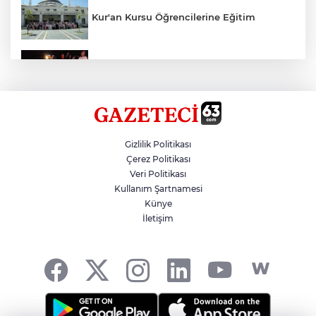
Kur'an Kursu Öğrencilerine Eğitim
Otomobil Eşeğe Çarptı 4 Yaralı
Siverek’te Mahmut Gülel Dönemi
Gizlilik Politikası
Çerez Politikası
Veri Politikası
Filistin Konvoyuna Coşkulu Karşılama
Kullanım Şartnamesi
Künye
İletişim
Kazada 1 Kişi Öldü, 1 Kişi Yaralandı