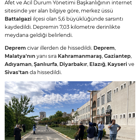
Afet ve Acil Durum Yönetimi Başkanlığının internet
sitesinde yer alan bilgiye göre, merkez üssü
Battalgazi
ilçesi olan 5,6 büyüklüğünde sarsıntı
kaydedildi. Depremin 7,03 kilometre derinlikte
meydana geldiği belirlendi.
Deprem
civar illerden de hissedildi.
Deprem
,
Malatya'nın
yanı sıra
Kahramanmaraş
,
Gaziantep
,
Adıyaman
,
Şanlıurfa
,
Diyarbakır
,
Elazığ
,
Kayseri
ve
Sivas'tan
da hissedildi.