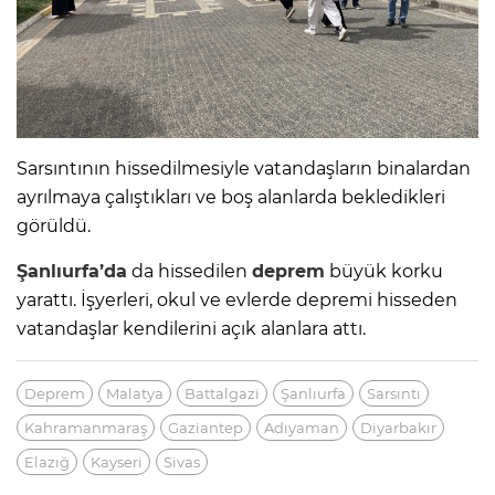
Sarsıntının hissedilmesiyle vatandaşların binalardan
ayrılmaya çalıştıkları ve boş alanlarda bekledikleri
görüldü.
Şanlıurfa’da
da hissedilen
deprem
büyük korku
yarattı. İşyerleri, okul ve evlerde depremi hisseden
vatandaşlar kendilerini açık alanlara attı.
Deprem
Malatya
Battalgazi
Şanlıurfa
Sarsıntı
Kahramanmaraş
Gaziantep
Adıyaman
Diyarbakır
Elazığ
Kayseri
Sivas