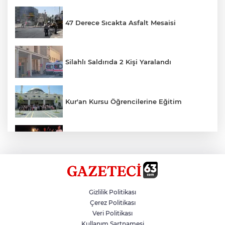
47 Derece Sıcakta Asfalt Mesaisi
Silahlı Saldırıda 2 Kişi Yaralandı
Kur'an Kursu Öğrencilerine Eğitim
Otomobil Eşeğe Çarptı 4 Yaralı
Siverek’te Mahmut Gülel Dönemi
Gizlilik Politikası
Çerez Politikası
Veri Politikası
Filistin Konvoyuna Coşkulu Karşılama
Kullanım Şartnamesi