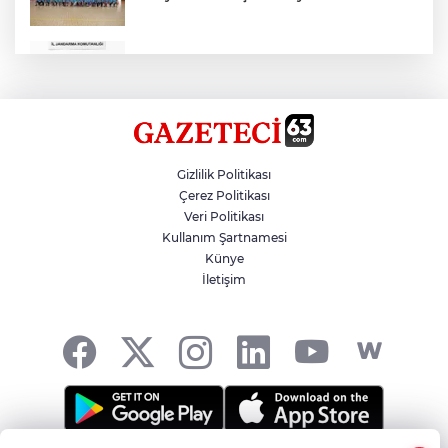
Çok Sayıda Ürün Ele Geçirildi
Hikmet Başak’tan Ulaşım Çalışması
Gizlilik Politikası
Çerez Politikası
Veri Politikası
Atatürk Bulvarında Asfalt Yenileniyor
Kullanım Şartnamesi
Künye
İletişim
Gazze'de Soykırım Devam Ediyor