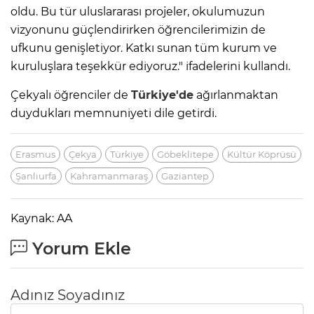
oldu. Bu tür uluslararası projeler, okulumuzun
vizyonunu güçlendirirken öğrencilerimizin de
ufkunu genişletiyor. Katkı sunan tüm kurum ve
kuruluşlara teşekkür ediyoruz." ifadelerini kullandı.
Çekyalı öğrenciler de
Türkiye'de
ağırlanmaktan
duydukları memnuniyeti dile getirdi.
Erasmus
Çekya
Türkiye
Göbeklitepe
Kültür Köprüsü
Şanlıurfa
Kahramanmaraş
Gaziantep
Kaynak: AA
Yorum Ekle
Adınız Soyadınız