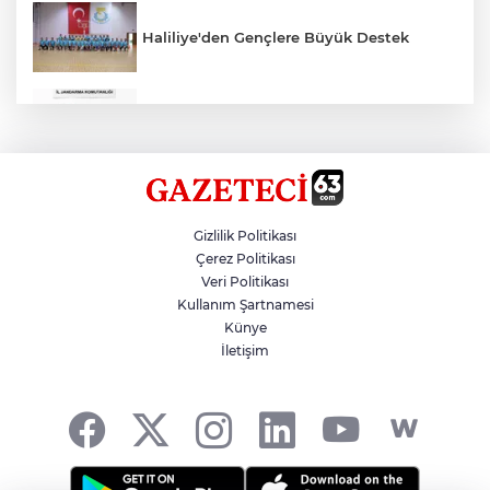
Haliliye'den Gençlere Büyük Destek
Çok Sayıda Ürün Ele Geçirildi
Hikmet Başak’tan Ulaşım Çalışması
Gizlilik Politikası
Çerez Politikası
Veri Politikası
Atatürk Bulvarında Asfalt Yenileniyor
Kullanım Şartnamesi
Künye
İletişim
Gazze'de Soykırım Devam Ediyor