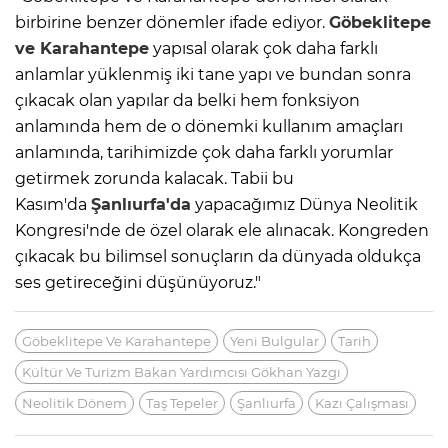
birbirine benzer dönemler ifade ediyor.
Göbeklitepe
ve Karahantepe
yapısal olarak çok daha farklı
anlamlar yüklenmiş iki tane yapı ve bundan sonra
çıkacak olan yapılar da belki hem fonksiyon
anlamında hem de o dönemki kullanım amaçları
anlamında, tarihimizde çok daha farklı yorumlar
getirmek zorunda kalacak. Tabii bu
Kasım'da
Şanlıurfa'da
yapacağımız Dünya Neolitik
Kongresi'nde de özel olarak ele alınacak. Kongreden
çıkacak bu bilimsel sonuçların da dünyada oldukça
ses getireceğini düşünüyoruz."
Göbeklitepe Ve Karahantepe
Yeni Bulgular
Tarih
Kültür Ve Turizm Bakan Yardımcısı Gökhan Yazgı
Neolitik Dönem
Taş Tepeler
Şanlıurfa
Kazı Çalışması