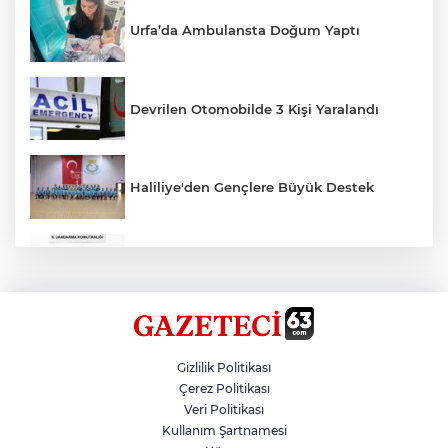
Urfa’da Ambulansta Doğum Yaptı
Devrilen Otomobilde 3 Kişi Yaralandı
Haliliye'den Gençlere Büyük Destek
Çok Sayıda Ürün Ele Geçirildi
Hikmet Başak’tan Ulaşım Çalışması
Gizlilik Politikası
Çerez Politikası
Veri Politikası
Atatürk Bulvarında Asfalt Yenileniyor
Kullanım Şartnamesi