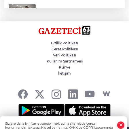
Kırtasiye Ürünlerine Denetim Başladı
Zincirleme Kazada 7 Kişi Yaralandı
Gizlilik Politikası
Çerez Politikası
Veri Politikası
Şanlıurfalı 300 Kadına İstihdam
Kullanım Şartnamesi
Künye
İletişim
Çinli Arkeologlar, Yoğunburç’ta
Sizlere daha iyi hizmet sunabilmek adına sitemizde çerez
Şanlıurfa'nın Haber Noktası... -
HABER YAZILIMI
ve
konumlandırmaktayız. Kişisel verileriniz, KVKK ve GDPR kapsamında