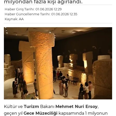
milyondan fazla kişi ağırlandı.
Haber Giriş Tarihi: 01.06.2026 12:29
Haber Güncellenme Tarihi: 01.06.2026 12:35
Kaynak: AA
Kültür ve
Turizm
Bakanı
Mehmet Nuri Ersoy
,
geçen yıl
Gece Müzeciliği
kapsamında 1 milyonun