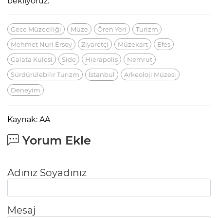
bekliyoruz."
Gece Müzeciliği
Müze
Ören Yeri
Turizm
Mehmet Nuri Ersoy
Ziyaretçi
Müzekart
Efes
Galata Kulesi
Side
Hierapolis
Nemrut
Sürdürülebilir Turizm
İstanbul
Arkeoloji Müzesi
Deneyim
Kaynak: AA
Yorum Ekle
Adınız Soyadınız
Mesaj