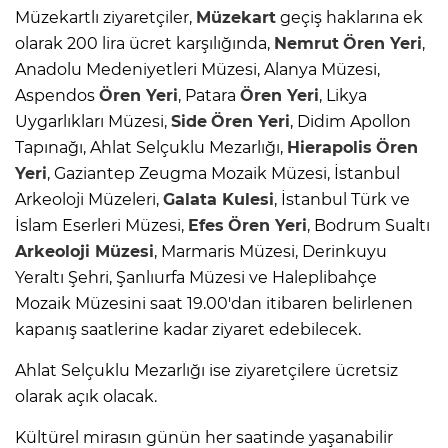
Müzekartlı ziyaretçiler,
Müzekart
geçiş haklarına ek
olarak 200 lira ücret karşılığında,
Nemrut
Ören Yeri
,
Anadolu Medeniyetleri Müzesi, Alanya Müzesi,
Aspendos
Ören Yeri
, Patara
Ören Yeri
, Likya
Uygarlıkları Müzesi,
Side
Ören Yeri
, Didim Apollon
Tapınağı, Ahlat Selçuklu Mezarlığı,
Hierapolis
Ören
Yeri
, Gaziantep Zeugma Mozaik Müzesi, İstanbul
Arkeoloji Müzeleri,
Galata Kulesi
, İstanbul Türk ve
İslam Eserleri Müzesi,
Efes
Ören Yeri
, Bodrum Sualtı
Arkeoloji Müzesi
, Marmaris Müzesi, Derinkuyu
Yeraltı Şehri, Şanlıurfa Müzesi ve Haleplibahçe
Mozaik Müzesini saat 19.00'dan itibaren belirlenen
kapanış saatlerine kadar ziyaret edebilecek.
Ahlat Selçuklu Mezarlığı ise ziyaretçilere ücretsiz
olarak açık olacak.
Kültürel mirasın günün her saatinde yaşanabilir