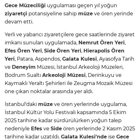
Gece Müzeciliği
uygulaması geçen yıl yoğun
ziyaretçi
potansiyeline sahip
müze
ve ören yerinde
devam etti.
Yerli ve yabancı ziyaretçilere gece saatlerinde ziyaret
imkanı sunulan uygulamada,
Nemrut
Ören Yeri
,
Efes
Ören Yeri
,
Side
Ören Yeri
,
Hierapolis
Ören
Yeri
, Patara, Aspendos,
Galata Kulesi
, Ayasofya Tarih
ve
Deneyim
Müzesi, İstanbul Arkeoloji Müzeleri,
Bodrum Sualtı
Arkeoloji Müzesi
, Derinkuyu ve
Kaymaklı Yeraltı Şehirleri ile Zeugma Mozaik Müzesi
öne çıkan noktalar arasında yer aldı.
İstanbul'daki
müze
ve ören yerlerinde uygulama,
İstanbul Kültür Yolu Festivali kapsamında 5 Ekim
2025 tarihine kadar sürdürülürken yoğun talep
nedeniyle
Efes
ve
Side
ören yerlerinde 2 Kasım 2025
tarihine kadar uzatıldı.
Galata Kulesi'nde
ise
Gece