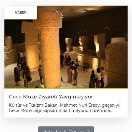
HABER
Gece Müze Ziyareti Yaygınlaşıyor
Kültür ve Turizm Bakanı Mehmet Nuri Ersoy, geçen yıl
Gece Müzeciliği kapsamında 1 milyonun üzerinde
ziyaretçinin ağırlandığını bildirdi. Bakanlıktan yapılan
açıklamaya göre, gecenin sessizliğiyle tarihi
mekanların ihtişamını bir araya getiren Gece Müzeciliği
uygulaması, bu yıl da Türkiye'nin dört bir yanındaki
Daha Fazla Göster