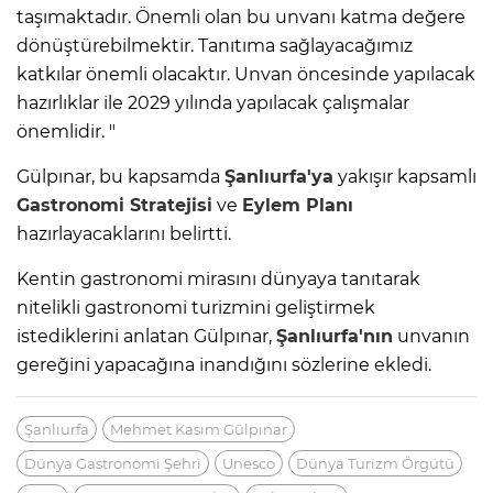
taşımaktadır. Önemli olan bu unvanı katma değere
dönüştürebilmektir. Tanıtıma sağlayacağımız
katkılar önemli olacaktır. Unvan öncesinde yapılacak
hazırlıklar ile 2029 yılında yapılacak çalışmalar
önemlidir. "
Gülpınar, bu kapsamda
Şanlıurfa'ya
yakışır kapsamlı
Gastronomi Stratejisi
ve
Eylem Planı
hazırlayacaklarını belirtti.
Kentin gastronomi mirasını dünyaya tanıtarak
nitelikli gastronomi turizmini geliştirmek
istediklerini anlatan Gülpınar,
Şanlıurfa'nın
unvanın
gereğini yapacağına inandığını sözlerine ekledi.
Şanlıurfa
Mehmet Kasım Gülpınar
Dünya Gastronomi Şehri
Unesco
Dünya Turizm Örgütü