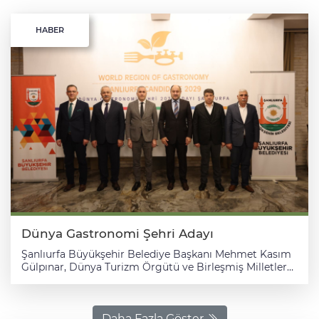
HABER
Dünya Gastronomi Şehri Adayı
Şanlıurfa Büyükşehir Belediye Başkanı Mehmet Kasım
Gülpınar, Dünya Turizm Örgütü ve Birleşmiş Milletler
Eğitim, Bilim ve Kültür Örgütü (UNESCO) işbirliğiyle
çalışmalar yapan Uluslararası Gastronomi, Kültür,
Sanat ve Turizm Enstitüsü (IGCAT) tarafından
Şanlıurfa'nın "2029 Dünya Gastronomi Şehri Adayı" ilan
Daha Fazla Göster