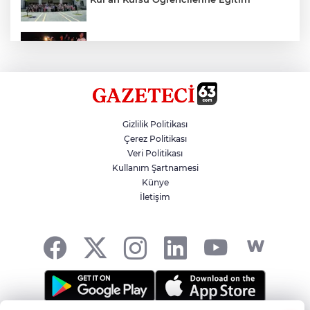
Otomobil Eşeğe Çarptı 4 Yaralı
Siverek’te Mahmut Gülel Dönemi
Gizlilik Politikası
Çerez Politikası
Veri Politikası
Filistin Konvoyuna Coşkulu Karşılama
Kullanım Şartnamesi
Künye
İletişim
Kazada 1 Kişi Öldü, 1 Kişi Yaralandı