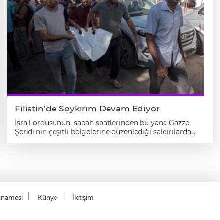
Filistin’de Soykırım Devam Ediyor
İsrail ordusunun, sabah saatlerinden bu yana Gazze Şeridi'nin çeşitli bölgelerine düzenlediği saldırılarda, aralarında kadın ve çocukların da bulunduğu 43 Filistinli yaşamını yitirdi. Hastane kaynakları ve görgü tanıklarından alınan bilgilere göre, İsrail ordusu, başta kuzeydeki Gazze kenti olmak üzere Gazze Şeridi'nin çeşitli bölgelerinde göçe zorlanan Filistinlilerin sığındığı çadırları, yardım bekleyenleri, evleri ve sivillerin toplandığı alanları vurdu. Gazze kentini işgal için kara saldırısı başlatan İsrail ordusu, kentin batısındaki liman yakınlarında sivil bir grubu hedef aldı. Saldırıda 1 kişi öldü, birçok kişi yaralandı. Kentin güneyindeki Zeytun Mahallesi'nde insansız hava aracından (İHA) açılan ateşte 1 kişi hayatını kaybetti. Gazze kentinin batısındaki Ensar Kavşağı yakınlarına İHA saldırısı düzenlendi. Saldırıda 1 çocuk hayatını kaybetti. Kentteki Şati Mülteci Kampı'nda bir ev bombalandı. Bombardımanda 1 çocuk daha yaşamını yitirdi. Gazze kentinin güneyindeki Sabra Mahallesi'nde, Filistinli "Sabiti" ailesinin evinin hedef alındığı hava saldırısında 1 kadın hayatını kaybetti. İsrail ordusu, Gazze kentinin Sabra ve Tel el-Hava mahalleleri ile Şeyh Rıdvan ve Nasr bölgelerinde onlarca evi bombalı araçlarla havaya uçurdu. Kentin farklı bölgelerinde düzenlenen saldırıların ardından Saraya Sahra Hastanesi'ne 5 ölü, 37 yaralı getirildi. Gazze Şeridi'nin orta kesimindeki Deyr el-Belah'ta saldırılar yoğunlaştı İsrail ordusu, Gazze Şeridi'nin orta kesiminde zorla yerinden edilen çok sayıda Filistinlinin bulunduğu Deyr el-Belah kentine saldırılarını yoğunlaştırdı. Kentin Ebu Arif bölgesinde sivillerin toplandığı bir alana düzenlenen İHA saldırısında 1 kişi öldü, çok sayıda kişi yaralandı. Deyr el-Belah'ın batısındaki Meşaile bölgesinde yerinden edilenlerin bulunduğu çadırlara düzenlenen saldırıda 1'i kadın 3 Filistinli yaşamını yitirdi. Yine Deyr el-Belah’ın Vadi es-Silka bölgesinde yerinden edilenlerin kaldığı bir çadıra İHA saldırısı düzenlendi. Saldırıda 1 Filistinli hayatını kaybetti. Bureyc Mülteci Kampı'nda odun toplayan 4 kardeş İsrail saldırısında can verdi Hicr el-Cami bölgesinde bir çadırın bombalanması sonucu 1 kişi yaşamını yitirirken, Bureyc Mülteci Kampı'nda odun toplayan 4 kardeş İsrail saldırısında can verdi. İsrail ordusunun, Reşid Caddesi yakınlarında Netzarim Koridoru çevresine düzenlediği saldırıda 1 Filistinli hayatını kaybetti. İsrail "güvenli" dediği El-Mevasi'de aşevini vurdu, çoğunluğu çocuk 9 kişi öldü İsrail ordusu Gazze Şeridi'nin güneyindeki Han Yunus kentinde bir aşevi ile yardım bekleyenleri ve çadırları vurdu. Han Yunus'un batısındaki El-Mavasi bölgesinde bulunan bir aşevine düzenlenen hava saldırısında 9 Filistinli yaşamını yitirdi. Ölenler arasında bir baba, 4 çocuğu ve torununun da bulunduğu aktarıldı. Han Yunus'ta yardım bekleyenlere ateş açıldı, 13 kişi öldü İsrail güçleri Han Yunus'un güneyinde yardım bekleyen sivillere ateş açtı. Saldırıda biri kadın 13 kişi hayatını kaybetti. El- Mevasi bölgesinde bulunan Aksa Üniversitesi yerleşkesinde yerinden edilenlerin kaldığı çadırlar, İsrail saldırısının hedefi oldu. Saldırıda çok sayıda Filistinli yaralandı. İsrail'in saldırılarında son 24 saatte 77 Filistinli hayatını kaybetti Gazze'deki Sağlık Bakanlığı, yaptığı yazılı açıklamada, İsrail'in devam eden saldırılarında yaşanan can kayıpları ve yaralanmalara ilişkin son verileri paylaştı. Son 24 saatte Gazze Şeridi'ndeki hastanelere 77 ölü ve 222 yaralının ulaştığı belirtildi. İsrail ordusunun Gazze Şeridi'nde 19 Ocak'ta varılan ateşkesi bozarak 18 Mart'tan bu yana düzenlediği saldırılarda 13 bin 357 Filistinlinin öldüğü, 56 bin 897 kişinin yaralandığı belirtildi. İsrail-ABD güdümlü sözde yardım dağıtım noktalarında Filistinlilerin hedef alındığı sistematik saldırılarda 27 Mayıs'tan bu yana öldürülenlerin sayısının 2 bin 582'ye, yaralananların sayısının da 18 bin 974'e çıktığı kaydedildi. İsrail'in Gazze Şeridi'ne 7 Ekim 2023'ten beri düzenlediği saldırılarda hayatını kaybedenlerin sayısının ise 66 bin 225'e, yaralıların 168 bin 938'e yükseldiği ifade edildi. Gazze Şeridi'nde enkaz altında hâlâ binlerce ölü olduğu belirtiliyor. Gazze'deki Filistin hükümetinden, İsrail'in ana sahil yolunu kapatması sonrası "insani felaket" uyarısı Gazze'deki hükümetin Medya Ofis Müdürü İsmail es-Sevabite, AA muhabirine yaptığı açıklamada, Gazze Şeridi'nin kuzey ve güneyini birbirine bağlayan Reşid Caddesi'nin İsrail ordusu tarafından kapatılmasının sonuçları hakkında uyardı. Gazze kentiyle kuzeyinde İsrail saldırısı ve kuşatması altında mahsur kalan Filistinlilerin durumu hakkında konuşan Sevabite, "Reşid Caddesi, Gazze'nin kuzeyine yardım ulaştırmak için tek yol." dedi. Reşid Caddesi'nin kapatılmasıyla yüzbinlerce Filistinlinin "gıda, ilaç ve yakıt yardımından mahrum kaldığını" ifade eden Sevabite, bölgede insani durumun giderek kötüleşmesiyle insanların hayatının tehlikeye atıldığını vurguladı. Sevabite, "Bu politikanın devam etmesi, yüz binlerce insanın hayatını doğrudan tehlikeye atıyor. İsrail, Reşid Caddesi'nin kapatılmasından kaynaklanan insani felaketin sorumluluğunu taşıyor." diye konuştu. Gazze'deki sivillerin hayati tehlikesi konusunda uluslararası topluma çağrıda bulunan Sevabite, "Uluslararası toplum gerçek bir imtihanla karşı karşıya. Ya sivilleri koruma konusundaki hukuki görevini yerine getirecek ya da sessiz kalıp eylemsizliğiyle suça ortak olacak." ifadelerini kullandı. Gazze'nin ana sahil yolu İsrail tarafından kapatıldı İsrail ordusu, dün Gazze Şeridi'nin batısında yer alan ve şeridin güney ile kuzeyini sahil yolu üzerinden birbirine bağlayan Reşid Caddesi'ni saat 12.00 itibarıyla güneyden gelenlere kapatmıştı. Gazze'deki hükümet ise İsrail'in Gazze Şeridi'nde sivillerin kullandığı en hareketli yollardan biri olan sahildeki Reşid Caddesi'ni kapatmasını, "soykırım politikaları çerçevesinde keyfi uygulama" olarak nitelemişti. İsrail'in Reşid Caddesi’ni kapatması ve sadece güneye doğru göç için kullanılmasına izin verileceğini duyurmasının ardından yüzlerce Filistinli aile ise kentin orta ve güney bölgelerine doğru göç etmek zorunda kaldı. Şati Mülteci Kampı yakınlarından başlayarak güneyde Refah’a kadar uzanan sahil yolu Reşid Caddesi, Gazze Şeridi'nin kuzeyi ile güneyini birbirine bağlayan ana güzergâh konumunda. İsrail ordusu Gazze Şeridi'nin güneyine geçiş için "güvenli" olduğunu iddia ettiği bu cadde üzerinde güneye doğru göç eden Filistinlileri hedef alıyor. Gazze'deki Sağlık Bakanlığı: Gazze kentinde hastanelere erişim son derece tehlikeli hale geldi Bakanlıktan yapılan yazılı açıklamada, Gazze kentindeki sağlık personelinin hastanelerde tehlikelerle çevrili şekilde hastalara sağlık hizmeti sunmaya devam ettiği belirtildi. Gazze'deki Şifa Tıp Merkezi, Kudüs ve Huluv hastanelerine erişimin "son derece tehlikeli" hale geldiği uyarısında bulunuldu. Bakanlık açıklamasında, uluslararası topluma sağlık kurumlarının ve çalışanlarının korunması ve hastanelere güvenli erişimin sağlanması için müdahale çağrısı yapıldı. Gazze'deki Sağlık Bakanlığı, daha önce yaptığı açıklamalarda, İsrail'in mart ayından bu yana sınır kapılarını neredeyse tamamen kapatarak, bölgeye insani yardım ve tıbbi malzeme girişini engellemesi sonucu sağlık alanında ciddi sıkıntılar yaşandığı uyarısında bulunmuştu. Gazze Şeridi'nin kuzeyindeki Gazze kentini işgal için 16 Eylül'de kara saldırılarına başladığını açıklayan İsrail ordusu, kente yoğun saldırılar düzenliyor. Sınır Tanımayan Doktorlar, Gazze'de İsrail saldırısında bir çalışanının daha hayatını kaybettiğini duyurdu Sınır Tanımayan Doktorlar (MSF), Gazze Şeridi'nde üzerinde insani sağlık personeli olduğunu gösteren MSF yeleği bulunmasına rağmen bir çalışanının daha İsrail ordusu tarafından öldürüldüğünü duyurdu. MSF'den yapılan yazılı açıklamada, Gazze Şeridi'nin orta kesimindeki Deyr el-Belah kentinde İsrail ordusunun düzenlediği saldırıda MSF çalışanı 42 yaşındaki Ömer Hayek'in hayatını kaybettiği, 4 kişinin ise yaralandığı belirtildi. Saldırının hedefi olan MSF ekibinin o sırada otobüs beklediği ve tıbbi insani yardım çalışanı olduklarını gösteren MSF yelekleri giydiği vurgulandı. Açıklamada, "Diğer bir çalışanımız Hüseyin en-Neccar'ın İsrail güçleri tarafından Deyr el Balah'ta öldürülmesinden iki haftadan kısa bir süre sonra gerçekleşen bu cinayetten dolayı derin üzüntü ve öfke duyuyoruz." ifadesi kullanıldı. Hayek'in ailesine ve yakınlarına başsağlığı dilenen açıklamada, 7 Ekim 2023'ten bu yana İsrail saldırıları altındaki Gazze Şeridi'nde öldürülen MSF çalışanlarının sayısının 14'e yükseldiği kaydedildi. Gazze'deki hükümet: Gazze'ye eylül ayında 18 bin yardım tırından sadece 1824'ü girdi Gazze'deki hükümetin Medya Ofisi'nden yapılan yazılı açıklamada, geçen ay Gazze Şeridi'ne giriş yapabilen yardımlara ilişkin bilgi verildi. Açıklamada, eylül ayında 18 bin yardım tırı girmesi gerekirken sadece 1824 tırın Gazze'ye ulaşabildiği ifade edildi. Gazze'ye ulaşan yardımların bölgedeki nüfusun ihtiyaçlarının yalnızca yüzde 10'unu karşılayabildiği kaydedildi. Ayrıca yardım tırlarının, İsrail güçlerinin oluşturduğu yapay güvenlik kaosu ortamında yağmalandığına işaret edilen açıklamada, İsrail'in Gazze Şeridi'ne yönelik sistematik açlık politikasının bir parçası olarak, 7 aydan fazla süredir sınır kapılarını ve geçişleri kapatarak bölgeye yeterli miktarda yardımın girişini engellediği ifade edildi. İsrail'in, çocuklar, hastalar ve açlıkla mücadele edenlerin ihtiyaç duyduğu 400'den fazla gıda maddesi başta olmak üzere halkı pek çok yardım malzemesinden mahrum ettiği bilgisi paylaşıldı. Girişi yasaklanan ürünler arasında yumurta, kırmızı ve beyaz et, balık, peynir, süt ürünleri, meyve-sebze, besin takviyesinin yanı sıra kuruyemiş, hamilelerin ve hastaların ihtiyaç duyduğu takviyelerin yer aldığı belirtildi. Açıklamada, bölgenin sağlık, hizmet ve gıda alanlarındaki temel ihtiyaçlarını karşılamak için günlük en az 600 yardım ve yakıt tırına ihtiyaç duyulduğu vurgulandı. İsrail tarafından bölgede uy
tnamesi
Künye
İletişim