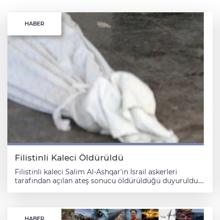
HABER
Filistinli Kaleci Öldürüldü
Filistinli kaleci Salim Al-Ashqar'ın İsrail askerleri
tarafından açılan ateş sonucu öldürüldüğü duyuruldu.
Filistin Futbol Federasyonu tarafından yapılan
açıklamada, "Khadamat Khan Younis kalecisi Salim Al-
Ashqar, işgal güçlerinin açtığı ateş sonucu hayatını
kaybetti." denildi. Şili futbol ligi takımlarından El Club
HABER