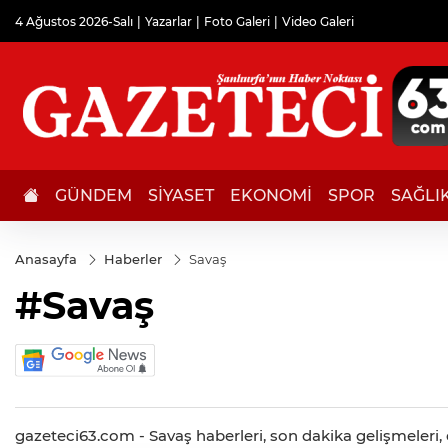
4 Ağustos 2026-Salı
Yazarlar
Foto Galeri
Video Galeri
GÜNDEM
SİYASET
EKONOMİ
SPOR
SAĞLI
Anasayfa
Haberler
Savaş
#Savaş
gazeteci63.com - Savaş haberleri, son dakika gelişmeleri, d