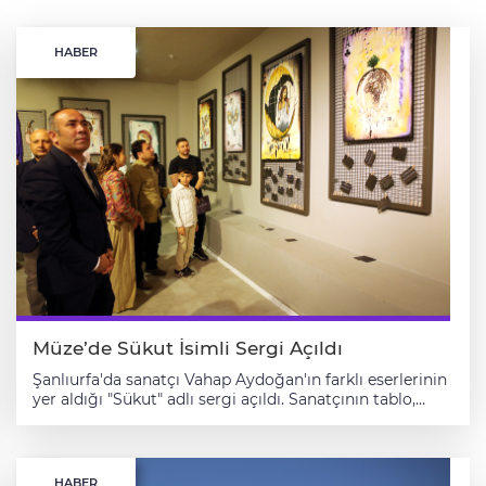
HABER
Müze’de Sükut İsimli Sergi Açıldı
Şanlıurfa'da sanatçı Vahap Aydoğan'ın farklı eserlerinin
yer aldığı "Sükut" adlı sergi açıldı. Sanatçının tablo,
heykel, enstalasyon ve videoart çalışmalarından oluşan
sergi, Şanlıurfa Arkeoloji Müzesi'nde sanatseverlerin
beğenisine sunuldu. Vahap Aydoğan, gazetecilere,
serginin omurgasının kadın cinayetleri, göç ve savaş
HABER