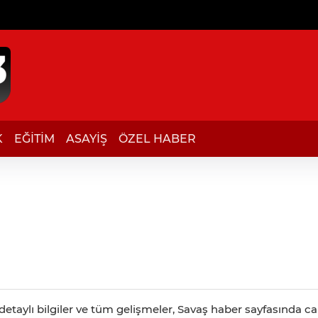
K
EĞİTİM
ASAYİŞ
ÖZEL HABER
etaylı bilgiler ve tüm gelişmeler, Savaş haber sayfasında canl