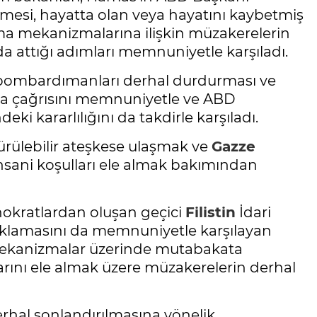
ilmesi, hayatta olan veya hayatını kaybetmiş
ama mekanizmalarına ilişkin müzakerelerin
a attığı adımları memnuniyetle karşıladı.
lik bombardımanları derhal durdurması ve
a çağrısını memnuniyetle ve ABD
ki kararlılığını da takdirle karşıladı.
ürülebilir ateşkese ulaşmak ve
Gazze
insani koşulları ele almak bakımından
nokratlardan oluşan geçici
Filistin
İdari
klamasını da memnuniyetle karşılayan
 mekanizmalar üzerinde mutabakata
rını ele almak üzere müzakerelerin derhal
derhal sonlandırılmasına yönelik