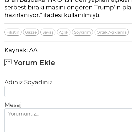
serbest bırakılmasını öngören Trump'ın pl
hazırlanıyor." ifadesi kullanılmıştı.
Filistin
Gazze
Savaş
Açlık
Soykırım
Ortak Açıklama
Kaynak: AA
Yorum Ekle
Adınız Soyadınız
Mesaj