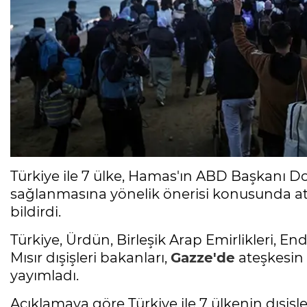
Türkiye ile 7 ülke, Hamas'ın ABD Başkanı 
sağlanmasına yönelik önerisi konusunda att
bildirdi.
Türkiye, Ürdün, Birleşik Arap Emirlikleri, E
Mısır dışişleri bakanları,
Gazze'de
ateşkesin 
yayımladı.
Açıklamaya göre Türkiye ile 7 ülkenin dışiş