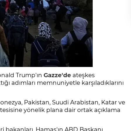
Donald Trump'ın
Gazze'de
ateşkes
ığı adımları memnuniyetle karşıladıklarını
ndonezya, Pakistan, Suudi Arabistan, Katar ve
tesisine yönelik plana dair ortak açıklama
leri bakanları, Hamas'ın ABD Başkanı