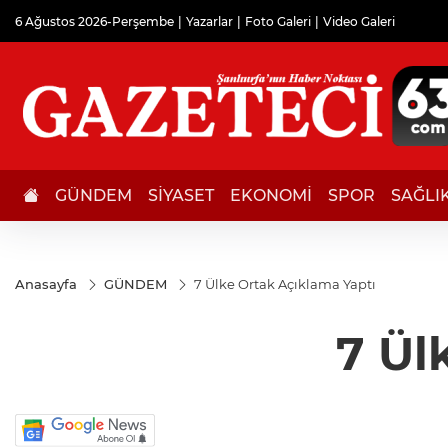
6 Ağustos 2026-Perşembe
Yazarlar
Foto Galeri
Video Galeri
GÜNDEM
SİYASET
EKONOMİ
SPOR
SAĞLI
Anasayfa
GÜNDEM
7 Ülke Ortak Açıklama Yaptı
7 Ül