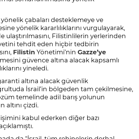
a yönelik çabaları desteklemeye ve
sine yönelik kararlılıklarını vurgulayarak,
 ulaştırılmasını, Filistinlilerin yerlerinden
yetini tehdit eden hiçbir tedbirin
sını,
Filistin
Yönetimi’nin
Gazze’ye
irilmesini güvence altına alacak kapsamlı
klarını yineledi.
garanti altına alacak güvenlik
ultuda İsrail’in bölgeden tam çekilmesine,
çözüm temelinde adil barış yolunun
 altını çizdi.
işimini kabul ederken diğer bazı
çıklamıştı.
ada da "İsrail, tüm rehinelerin derhal