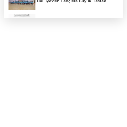
Haliliye'den Gençlere Büyük Destek
Çok Sayıda Ürün Ele Geçirildi
Hikmet Başak’tan Ulaşım Çalışması
Atatürk Bulvarında Asfalt Yenileniyor
Gazze'de Soykırım Devam Ediyor