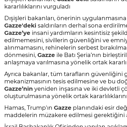
kararlılıklarını vurguladı
Dışişleri bakanları, önerinin uygulanmasın
Gazze'deki
saldırıların derhal sona erdirilme
Gazze’ye
insani yardımların kesintisiz şekilde
edilmemesini, sivillerin güvenliğini ve emni
alınmamasını, rehinelerin serbest bırakılma
dönmesini,
Gazze
ile Batı Şeria’nın birleşt
anlaşmaya varılmasına yönelik ortak kararlılı
Ayrıca bakanlar, tüm tarafların güvenliğini 
mekanizmasının tesis edilmesine ve bu doğr
Gazze’nin
yeniden inşasına ve iki devletli 
oluşturulmasına yönelik ortak kararlılıklarının
Hamas, Trump'ın
Gazze
planındaki esir değ
maddelerin müzakere edilmesi gerektiğini a
İsrail Başbakanlık Ofisinden yapılan açıklam