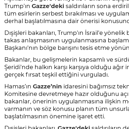
Trump'ın
Gazze'deki
saldırıların sona erdir
tüm esirlerin serbest bırakılması ve uygul
derhal başlatılmasına dair önerisi konusund
Dışişleri bakanları, Trump'ın İsrail'e yöne
takas anlaşmasının uygulanmasına başlam
Başkanı'nın bölge barışını tesis etme yönünde
Bakanlar, bu gelişmelerin kapsamlı ve sürd
Şeridi'nde halkın karşı karşıya olduğu ağır 
gerçek fırsat teşkil ettiğini vurguladı.
Hamas’ın
Gazze’nin
idaresini bağımsız tek
Komitesine devretmeye hazır olduğunu açı
bakanlar, önerinin uygulanmasına ilişkin
varmanın ve söz konusu planın tüm unsurla
başlatılmasının önemine işaret etti.
Dışişleri bakanları,
Gazze'deki
saldırıların 