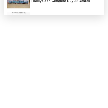
Haliliye'den Gençlere Büyük Destek
Çok Sayıda Ürün Ele Geçirildi
Hikmet Başak’tan Ulaşım Çalışması
Atatürk Bulvarında Asfalt Yenileniyor
Gazze'de Soykırım Devam Ediyor