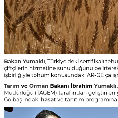
Bakan
Yumaklı
, Türkiye'deki sertifikalı t
çiftçilerin hizmetine sunulduğunu belirterek
işbirliğiyle tohum konusundaki AR-GE çalış
Tarım
ve
Orman
Bakanı İbrahim
Yumaklı
,
Müdürlüğü (TAGEM) tarafından geliştirilen
Gölbaşı'ndaki
hasat
ve tanıtım programına k