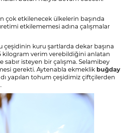
 en çok etkilenecek ülkelerin başında
 üretimi etkilememesi adına çalışmalar
çeşidinin kuru şartlarda dekar başına
5 kilogram verim verebildiğini anlatan
ve sabır isteyen bir çalışma. Selamibey
eçmesi gerekti. Aytenabla ekmeklik
buğday
asadı yapılan tohum çeşidimiz çiftçilerden
.