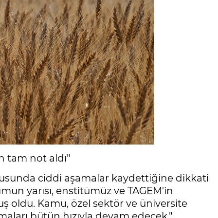
n tam not aldı"
sunda ciddi aşamalar kaydettiğine dikkati
ohumun yarısı, enstitümüz ve TAGEM'in
uş oldu. Kamu, özel sektör ve üniversite
maları bütün hızıyla devam edecek."