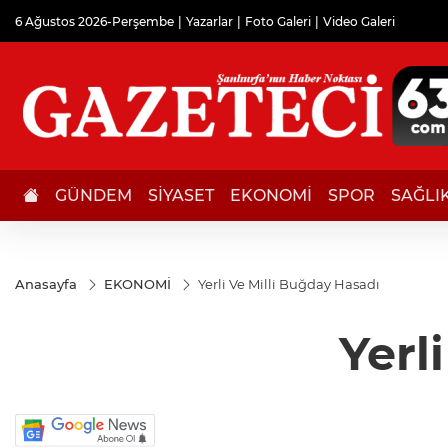
6 Ağustos 2026-Perşembe
Yazarlar
Foto Galeri
Video Galeri
GÜNDEM
SİYASET
EKONOMİ
SPOR
SAĞLI
Anasayfa
EKONOMİ
Yerli Ve Milli Buğday Hasadı
Yerl