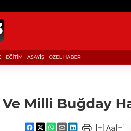
K
EĞİTİM
ASAYİŞ
ÖZEL HABER
i Ve Milli Buğday H