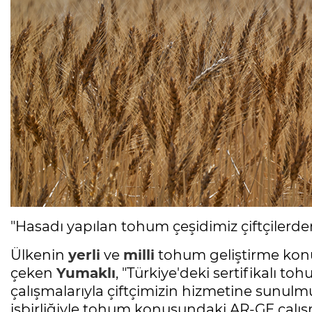
"Hasadı yapılan tohum çeşidimiz çiftçilerde
Ülkenin
yerli
ve
milli
tohum geliştirme konu
çeken
Yumaklı
, "Türkiye'deki sertifikalı t
çalışmalarıyla çiftçimizin hizmetine sunulm
işbirliğiyle tohum konusundaki AR-GE çalış