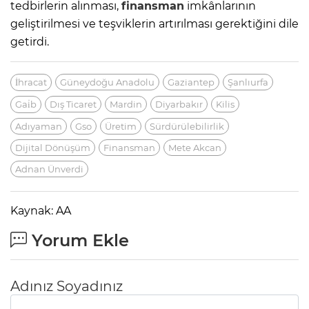
tedbirlerin alınması,
finansman
imkânlarının
geliştirilmesi ve teşviklerin artırılması gerektiğini dile
getirdi.
İhracat
Güneydoğu Anadolu
Gaziantep
Şanlıurfa
Gai̇b
Dış Ticaret
Mardin
Diyarbakır
Kilis
Adıyaman
Gso
Üretim
Sürdürülebilirlik
Dijital Dönüşüm
Finansman
Mete Akcan
Adnan Ünverdi
Kaynak: AA
Yorum Ekle
Adınız Soyadınız