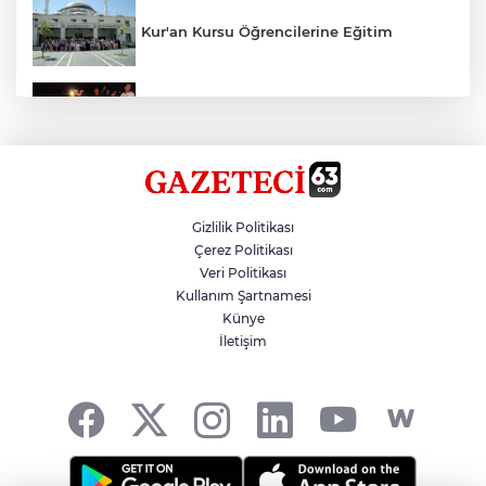
Kur'an Kursu Öğrencilerine Eğitim
Otomobil Eşeğe Çarptı 4 Yaralı
Siverek’te Mahmut Gülel Dönemi
Gizlilik Politikası
Çerez Politikası
Veri Politikası
Filistin Konvoyuna Coşkulu Karşılama
Kullanım Şartnamesi
Künye
İletişim
Kazada 1 Kişi Öldü, 1 Kişi Yaralandı