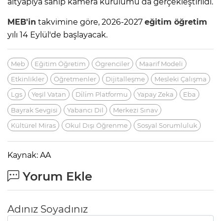
altyapıya sahip kamera kurulumu da gerçekleştirildi.
MEB'in
takvimine göre, 2026-2027
eğitim öğretim
yılı 14 Eylül'de başlayacak.
Meb
Eğitim Öğretim
Ögrenciler
Maarif Modeli
Etkinlikler
Öğretmenler
Dijitalleşme
Mesleki Çalışma
Lgs
Yeşil Vatan
Di̇li̇m Platformu
Yapay Zeka
Eba
Bayrak Sevgisi
Yabancı Dil
Merkezi Sınav
Kültürel Miras
Okul Dışı Öğrenme
Sosyal Sorumluluk
Kaynak: AA
Yorum Ekle
Adınız Soyadınız