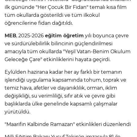
ilk gününde "Her Çocuk Bir Fidan" temalı kısa film
tüm okullarda gösterildi ve tüm ilkokul
öğrencilerine fidan dağıtıldı.
MEB
, 2025-2026
eğitim öğretim
yılı boyunca çevre
ve sürdürülebilirlik bilincinin güçlendirilmesi
amacıyla tüm okullarda "Yeşil Vatan-Benim Okulum
Geleceğe Çare" etkinliklerini hayata geçirdi.
Eylülden hazirana kadar her ay farklı bir temanın
işlendiği uygulama kapsamında tohum, toprak ve
temiz hava, afetler ve dayanıklılık, orman, iklim
değişikliği, su verimliliği, sıfır atık ve çevre gibi
başlıklarda ülke genelinde kapsamlı çalışmalar
yürütüldü.
"Maarifin Kalbinde Ramazan" etkinlikleri düzenlendi
Milli Eğitim Bakanı Yusuf Tekin'in imzasıyla 81 ile