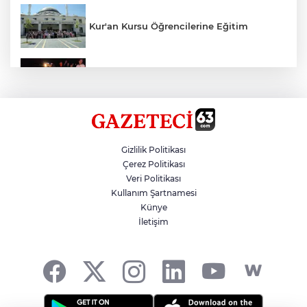
Kur'an Kursu Öğrencilerine Eğitim
Otomobil Eşeğe Çarptı 4 Yaralı
Siverek’te Mahmut Gülel Dönemi
Gizlilik Politikası
Çerez Politikası
Veri Politikası
Filistin Konvoyuna Coşkulu Karşılama
Kullanım Şartnamesi
Künye
İletişim
Kazada 1 Kişi Öldü, 1 Kişi Yaralandı