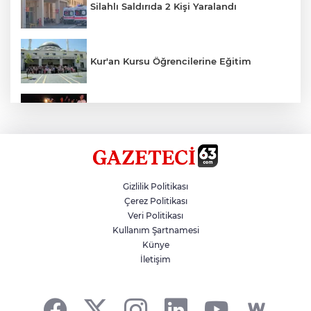
Silahlı Saldırıda 2 Kişi Yaralandı
Kur'an Kursu Öğrencilerine Eğitim
Otomobil Eşeğe Çarptı 4 Yaralı
Siverek’te Mahmut Gülel Dönemi
Gizlilik Politikası
Çerez Politikası
Veri Politikası
Filistin Konvoyuna Coşkulu Karşılama
Kullanım Şartnamesi
Künye
İletişim
Kazada 1 Kişi Öldü, 1 Kişi Yaralandı