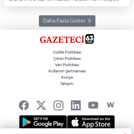
medya hesabından yapılan açıklamada şu ifadelere yer
verildi. “Hoş Geldin Ümit Bozkurt. Kulübümüz, Teknik
Direktörlük görevi için Sayın Ümit Bozkurt ile
anlaşmaya vararak resmi sözleşme imzalamıştır.
Daha Fazla Göster
Futbol bilgi birikimi, çalışma disiplini ve hedefleri
doğrultusunda takımımıza önemli katkılar
sağlayacağına inandığımız Teknik Direktörümüz Ümit
Bozkurt’a yeni görevinde başarılar diliyor; yapılan
anlaşmanın kulübümüz, camiamız ve büyük
Gizlilik Politikası
Şanlıurfaspor taraftarına hayırlı olmasını temenni
ediyoruz’ denildi.
Çerez Politikası
Veri Politikası
Kullanım Şartnamesi
Künye
İletişim