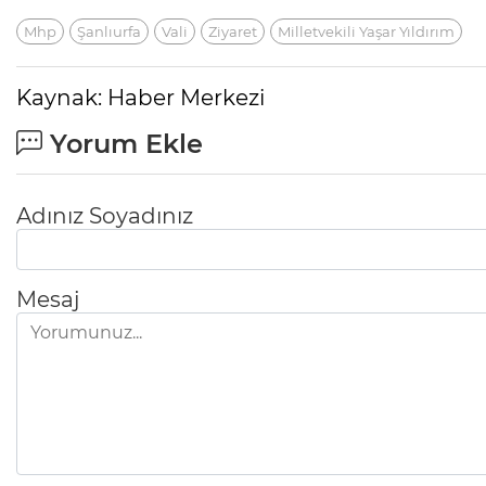
Mhp
Şanlıurfa
Vali
Ziyaret
Milletvekili Yaşar Yıldırım
Kaynak: Haber Merkezi
Yorum Ekle
Adınız Soyadınız
Mesaj