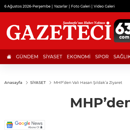
6 Ağustos 2026-Perşembe
Yazarlar
Foto Galeri
Video Galeri
GÜNDEM
SİYASET
EKONOMİ
SPOR
SAĞLI
Anasayfa
SİYASET
MHP’den Vali Hasan Şıldak’a Ziyaret
MHP’den 