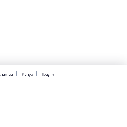
tnamesi
Künye
İletişim
26 Tüm hakları saklıdır.