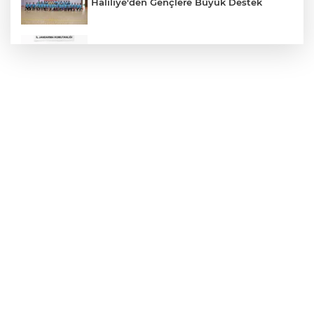
Haliliye'den Gençlere Büyük Destek
Çok Sayıda Ürün Ele Geçirildi
Hikmet Başak’tan Ulaşım Çalışması
Atatürk Bulvarında Asfalt Yenileniyor
Gazze'de Soykırım Devam Ediyor