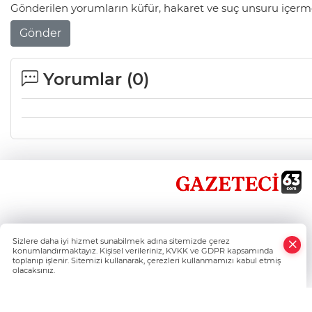
Gönderilen yorumların küfür, hakaret ve suç unsuru içerme
Gönder
Yorumlar (
0
)
×
Sizlere daha iyi hizmet sunabilmek adına sitemizde çerez
Whatsapp
konumlandırmaktayız. Kişisel verileriniz, KVKK ve GDPR kapsamında
toplanıp işlenir. Sitemizi kullanarak, çerezleri kullanmamızı kabul etmiş
olacaksınız.
Şanlıurfa'nın Haber Nokta