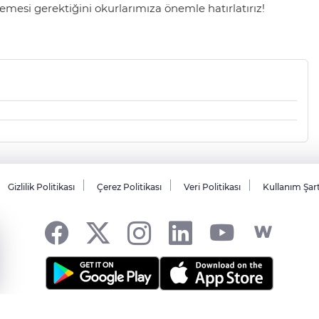
mesi gerektiğini okurlarımıza önemle hatırlatırız!
Gizlilik Politikası
Çerez Politikası
Veri Politikası
Kullanım Şar
sı... -
HABER YAZILIMI
ve TURKTICARET.NET projesidir Copyright© 2006-20