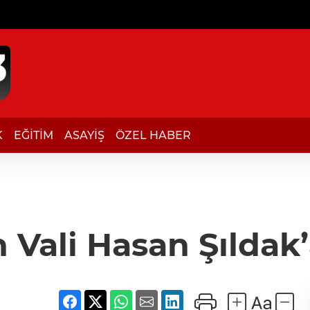
K
EĞİTİM
ASAYİŞ
ÖZEL HABER
Vali Hasan Şıldak’