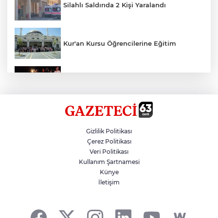
Silahlı Saldırıda 2 Kişi Yaralandı
Kur'an Kursu Öğrencilerine Eğitim
Otomobil Eşeğe Çarptı 4 Yaralı
Siverek’te Mahmut Gülel Dönemi
Gizlilik Politikası
Çerez Politikası
Veri Politikası
Filistin Konvoyuna Coşkulu Karşılama
Kullanım Şartnamesi
Künye
İletişim
Kazada 1 Kişi Öldü, 1 Kişi Yaralandı