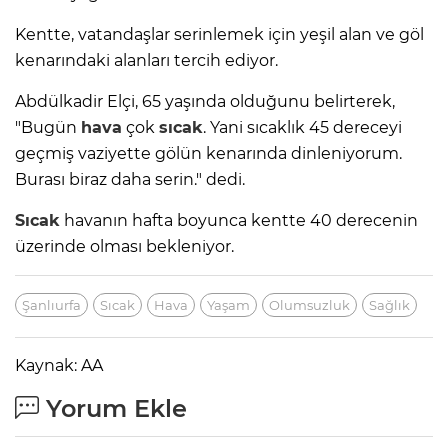
Kentte, vatandaşlar serinlemek için yeşil alan ve göl
kenarındaki alanları tercih ediyor.
Abdülkadir Elçi, 65 yaşında olduğunu belirterek,
"Bugün
hava
çok
sıcak
. Yani sıcaklık 45 dereceyi
geçmiş vaziyette gölün kenarında dinleniyorum.
Burası biraz daha serin." dedi.
Sıcak
havanın hafta boyunca kentte 40 derecenin
üzerinde olması bekleniyor.
Şanlıurfa
Sıcak
Hava
Yaşam
Olumsuzluk
Sağlık
Kaynak: AA
Yorum Ekle