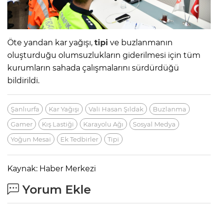
Öte yandan kar yağışı,
tipi
ve buzlanmanın
oluşturduğu olumsuzlukların giderilmesi için tüm
kurumların sahada çalışmalarını sürdürdüğü
bildirildi.
Şanlıurfa
Kar Yağışı
Vali Hasan Şıldak
Buzlanma
Gamer
Kış Lastiği
Karayolu Ağı
Sosyal Medya
Yoğun Mesai
Ek Tedbirler
Tipi
Kaynak: Haber Merkezi
Yorum Ekle