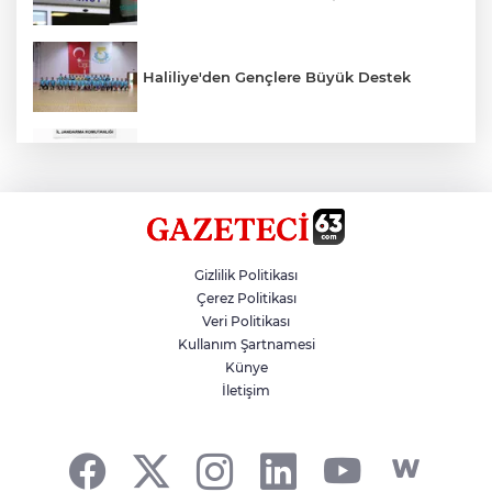
Haliliye'den Gençlere Büyük Destek
Çok Sayıda Ürün Ele Geçirildi
Hikmet Başak’tan Ulaşım Çalışması
Gizlilik Politikası
Çerez Politikası
Veri Politikası
Atatürk Bulvarında Asfalt Yenileniyor
Kullanım Şartnamesi
Künye
İletişim
Gazze'de Soykırım Devam Ediyor