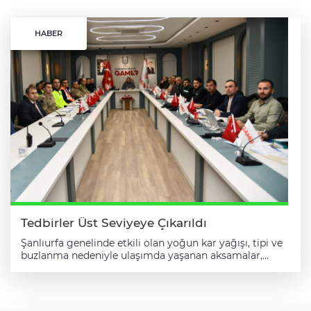
HABER
Tedbirler Üst Seviyeye Çıkarıldı
Şanlıurfa genelinde etkili olan yoğun kar yağışı, tipi ve
buzlanma nedeniyle ulaşımda yaşanan aksamalar,
Şanlıurfa Valisi Hasan Şıldak başkanlığında ilgili
kurumların katılımıyla değerlendirildi. Güvenlik ve Acil
Durumlar Koordinasyon Merkezinde (GAMER)
gerçekleştirilen toplantıda alınan kararlar hızla