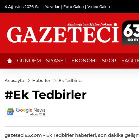
4 Ağustos 2026-Salı
Yazarlar
Foto Galeri
Video Galeri
GÜNDEM
SİYASET
EKONOMİ
SPOR
SAĞLI
Anasayfa
Haberler
Ek Tedbirler
#Ek Tedbirler
gazeteci63.com - Ek Tedbirler haberleri, son dakika gelişme