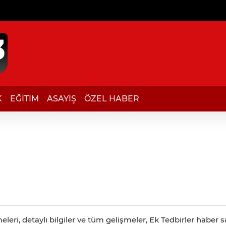
K
EĞİTİM
ASAYİŞ
ÖZEL HABER
leri, detaylı bilgiler ve tüm gelişmeler, Ek Tedbirler haber sa