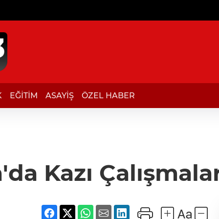
K
EĞİTİM
ASAYİŞ
ÖZEL HABER
a'da Kazı Çalışmalar