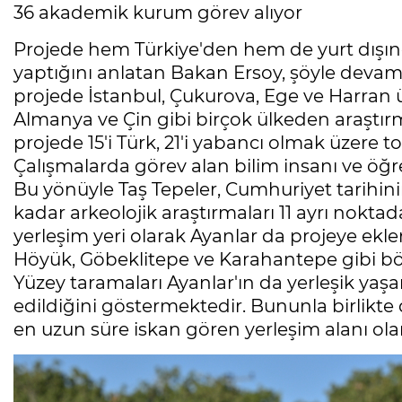
36 akademik kurum görev alıyor
Projede hem Türkiye'den hem de yurt dışın
yaptığını anlatan Bakan Ersoy, şöyle devam
projede İstanbul, Çukurova, Ege ve Harran ün
Almanya ve Çin gibi birçok ülkeden araştırmac
projede 15'i Türk, 21'i yabancı olmak üzere
Çalışmalarda görev alan bilim insanı ve öğrenc
Bu yönüyle Taş Tepeler, Cumhuriyet tarihini
kadar arkeolojik araştırmaları 11 ayrı noktad
yerleşim yeri olarak Ayanlar da projeye eklen
Höyük, Göbeklitepe ve Karahantepe gibi bö
Yüzey taramaları Ayanlar'ın da yerleşik yaşa
edildiğini göstermektedir. Bununla birlikte 
en uzun süre iskan gören yerleşim alanı ola