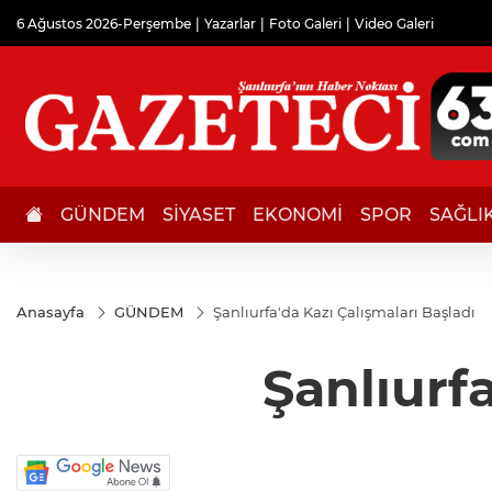
6 Ağustos 2026-Perşembe
Yazarlar
Foto Galeri
Video Galeri
GÜNDEM
SİYASET
EKONOMİ
SPOR
SAĞLI
Anasayfa
GÜNDEM
Şanlıurfa'da Kazı Çalışmaları Başladı
Şanlıurf