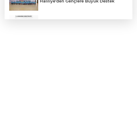
Haliliye'den Gençlere Büyük Destek
Çok Sayıda Ürün Ele Geçirildi
Hikmet Başak’tan Ulaşım Çalışması
Atatürk Bulvarında Asfalt Yenileniyor
Gazze'de Soykırım Devam Ediyor