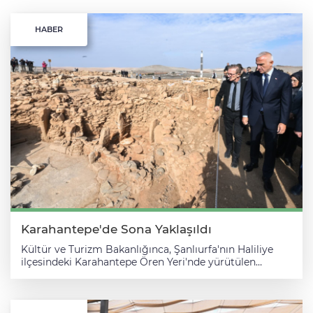
HABER
Karahantepe'de Sona Yaklaşıldı
Kültür ve Turizm Bakanlığınca, Şanlıurfa'nın Haliliye
ilçesindeki Karahantepe Ören Yeri'nde yürütülen
ziyaretçi karşılama merkezi ve bütüncül çevre
düzenlemesi projelerinde sona yaklaşıldı. Bakanlıktan
yapılan açıklamaya göre, "Geleceğe Miras" vizyonu
doğrultusunda Karahantepe'de alanın korunması ve