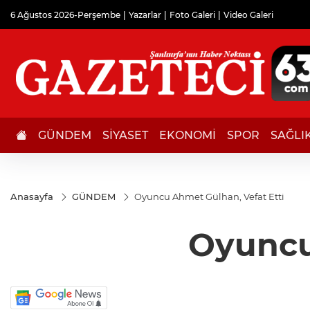
6 Ağustos 2026-Perşembe
Yazarlar
Foto Galeri
Video Galeri
GÜNDEM
SİYASET
EKONOMİ
SPOR
SAĞLI
Anasayfa
GÜNDEM
Oyuncu Ahmet Gülhan, Vefat Etti
Oyuncu