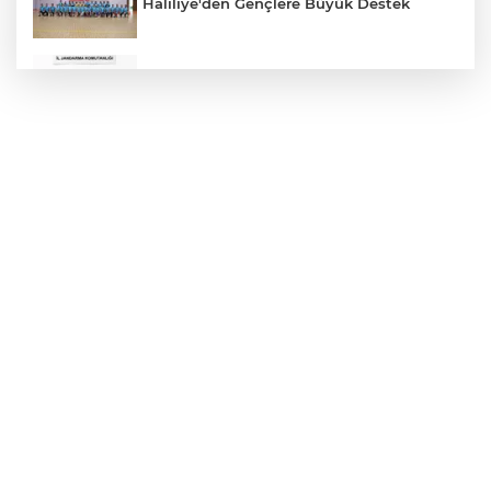
Haliliye'den Gençlere Büyük Destek
Çok Sayıda Ürün Ele Geçirildi
Hikmet Başak’tan Ulaşım Çalışması
Atatürk Bulvarında Asfalt Yenileniyor
Gazze'de Soykırım Devam Ediyor