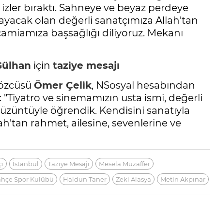
izler bıraktı. Sahneye ve beyaz perdeye
yacak olan değerli sanatçımıza Allah'tan
camiamıza başsağlığı diliyoruz. Mekanı
Gülhan
için
taziye mesajı
Sözcüsü
Ömer Çelik
, NSosyal hesabından
: "Tiyatro ve sinemamızın usta ismi, değerli
r üzüntüyle öğrendik. Kendisini sanatıyla
'tan rahmet, ailesine, sevenlerine ve
ı
İstanbul
Taziye Mesajı
Mesela Muzaffer
hçe Spor Kulübü
Haldun Taner
Zeki Alasya
Metin Akpınar