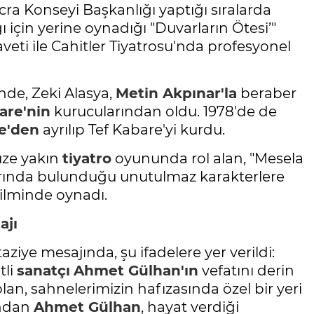
 İcra Konseyi Başkanlığı yaptığı sıralarda
ı için yerine oynadığı "Duvarların Ötesi’"
ti ile Cahitler Tiyatrosu'nda profesyonel
de, Zeki Alasya,
Metin Akpınar'la
beraber
are'nin
kurucularından oldu. 1978'de de
e'den
ayrılıp Tef Kabare'yi kurdu.
üze yakın
tiyatro
oyununda rol alan, "Mesela
larında bulunduğu unutulmaz karakterlere
filminde oynadı.
ajı
iye mesajında, şu ifadelere yer verildi:
tli
sanatçı
Ahmet Gülhan'ın
vefatını derin
lan, sahnelerimizin hafızasında özel bir yeri
ından
Ahmet Gülhan
, hayat verdiği