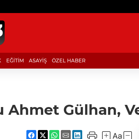
K
EĞİTİM
ASAYİŞ
ÖZEL HABER
 Ahmet Gülhan, Vef