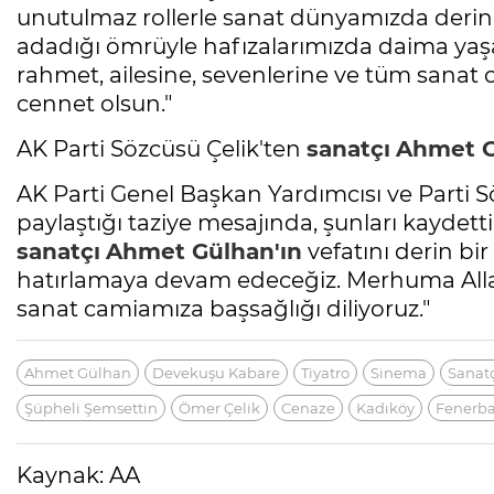
unutulmaz rollerle sanat dünyamızda derin 
adadığı ömrüyle hafızalarımızda daima yaşa
rahmet, ailesine, sevenlerine ve tüm sanat 
cennet olsun."
AK Parti Sözcüsü Çelik'ten
sanatçı
Ahmet 
AK Parti Genel Başkan Yardımcısı ve Parti 
paylaştığı taziye mesajında, şunları kaydetti
sanatçı
Ahmet Gülhan'ın
vefatını derin bi
hatırlamaya devam edeceğiz. Merhuma Allah
sanat camiamıza başsağlığı diliyoruz."
Ahmet Gülhan
Devekuşu Kabare
Tiyatro
Sinema
Sanatç
Şüpheli Şemsettin
Ömer Çelik
Cenaze
Kadıköy
Fenerba
Kaynak: AA