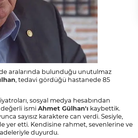
n de aralarında bulunduğu unutulmaz
lhan
, tedavi gördüğü hastanede 85
Tiyatroları, sosyal medya hesabından
 değerli ismi
Ahmet Gülhan'ı
kaybettik.
ca sayısız karaktere can verdi. Sesiyle,
de yer etti. Kendisine rahmet, sevenlerine ve
fadeleriyle duyurdu.