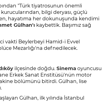
ndan "Türk tiyatrosunun önemli
kurucularından, bilgi deryası, güçlü
den, hayatıma her dokunuşunda kendimi
hmet Gülhan'ı
kaybettik. Başımız sağ
ci vakti Beylerbeyi Hamid-i Evvel
plüce Mezarlığı'na defnedilecek.
dıköy
ilçesinde doğdu.
Sinema
oyuncusu
ane Erkek Sanat Enstitüsü'nün motor
ne bölümünü bitirdi. Gülhan, lise
.
şlayan Gülhan, ilk yılında İstanbul