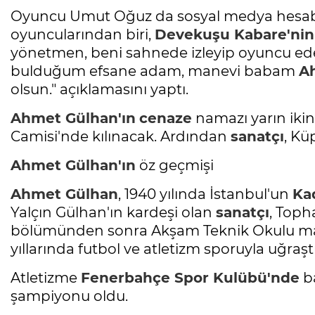
Oyuncu Umut Oğuz da sosyal medya hesabı
oyuncularından biri,
Devekuşu Kabare'nin
yönetmen, beni sahnede izleyip oyuncu e
bulduğum efsane adam, manevi babam
A
olsun." açıklamasını yaptı.
Ahmet Gülhan'ın
cenaze
namazı yarın ikin
Camisi'nde kılınacak. Ardından
sanatçı
, Kü
Ahmet Gülhan'ın
öz geçmişi
Ahmet Gülhan
, 1940 yılında İstanbul'un
Ka
Yalçın Gülhan'ın kardeşi olan
sanatçı
, Toph
bölümünden sonra Akşam Teknik Okulu maki
yıllarında futbol ve atletizm sporuyla uğraştı
Atletizme
Fenerbahçe Spor Kulübü'nde
ba
şampiyonu oldu.