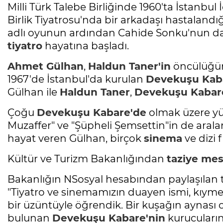
Milli Türk Talebe Birliğinde 1960'ta İstanbul
Birlik Tiyatrosu'nda bir arkadaşı hastalandığ
adlı oyunun ardından Cahide Sonku'nun dave
tiyatro
hayatına başladı.
Ahmet Gülhan
,
Haldun Taner'in
öncülüğün
1967'de İstanbul'da kurulan
Devekuşu Kab
Gülhan ile
Haldun Taner
,
Devekuşu Kabar
Çoğu
Devekuşu Kabare'de
olmak üzere y
Muzaffer" ve "Şüpheli Şemsettin"in de ara
hayat veren Gülhan, birçok
sinema
ve dizi 
Kültür ve Turizm Bakanlığından
taziye mes
Bakanlığın NSosyal hesabından paylaşılan taz
"Tiyatro ve sinemamızın duayen ismi, kıyme
bir üzüntüyle öğrendik. Bir kuşağın aynası o
bulunan
Devekuşu Kabare'nin
kurucular