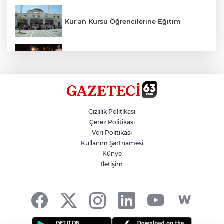
Kur'an Kursu Öğrencilerine Eğitim
Otomobil Eşeğe Çarptı 4 Yaralı
Siverek’te Mahmut Gülel Dönemi
Gizlilik Politikası
Çerez Politikası
Veri Politikası
Filistin Konvoyuna Coşkulu Karşılama
Kullanım Şartnamesi
Künye
İletişim
Kazada 1 Kişi Öldü, 1 Kişi Yaralandı