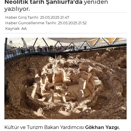
Neolitik
tarih
Şanlıurfa'da
yeniden
yazılıyor.
Haber Giriş Tarihi: 25.05.2025 21:47
Haber Güncellenme Tarihi: 25.05.2025 21:52
Kaynak: AA
Kültür ve Turizm Bakan Yardımcısı
Gökhan Yazgı
,