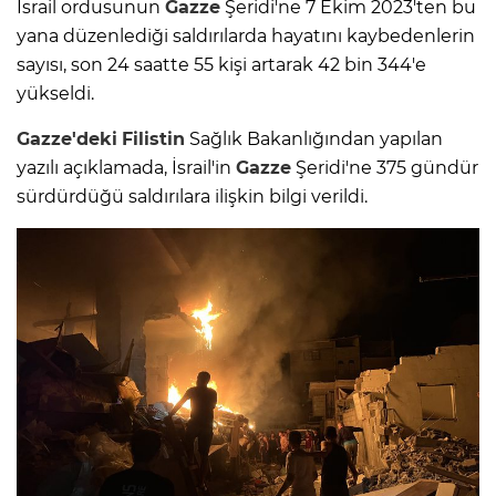
İsrail ordusunun
Gazze
Şeridi'ne 7 Ekim 2023'ten bu
yana düzenlediği saldırılarda hayatını kaybedenlerin
sayısı, son 24 saatte 55 kişi artarak 42 bin 344'e
yükseldi.
Gazze'deki
Filistin
Sağlık Bakanlığından yapılan
yazılı açıklamada, İsrail'in
Gazze
Şeridi'ne 375 gündür
sürdürdüğü saldırılara ilişkin bilgi verildi.