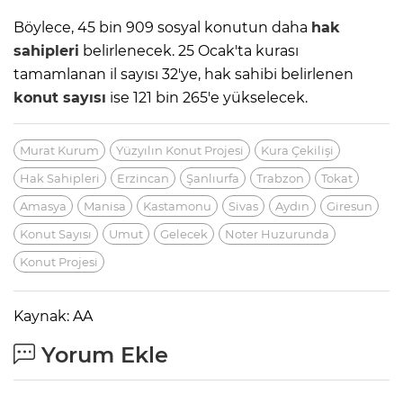
Böylece, 45 bin 909 sosyal konutun daha
hak
sahipleri
belirlenecek. 25 Ocak'ta kurası
tamamlanan il sayısı 32'ye, hak sahibi belirlenen
konut sayısı
ise 121 bin 265'e yükselecek.
Murat Kurum
Yüzyılın Konut Projesi
Kura Çekilişi
Hak Sahipleri
Erzincan
Şanlıurfa
Trabzon
Tokat
Amasya
Manisa
Kastamonu
Sivas
Aydın
Giresun
Konut Sayısı
Umut
Gelecek
Noter Huzurunda
Konut Projesi
Kaynak: AA
Yorum Ekle