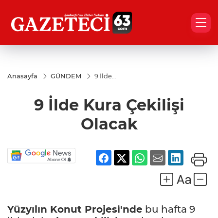
Anasayfa
GÜNDEM
9 İlde
Kura
Çekilişi
9 İlde Kura Çekilişi
Olacak
Olacak
Yüzyılın
Konut Projesi'nde
bu hafta 9