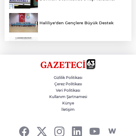
Haliliye'den Gençlere Büyük Destek
Çok Sayıda Ürün Ele Geçirildi
Hikmet Başak’tan Ulaşım Çalışması
Gizlilik Politikası
Çerez Politikası
Veri Politikası
Atatürk Bulvarında Asfalt Yenileniyor
Kullanım Şartnamesi
Künye
İletişim
Gazze'de Soykırım Devam Ediyor