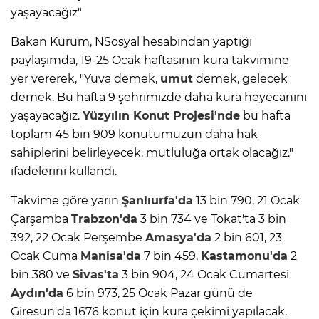
yaşayacağız"
Bakan Kurum, NSosyal hesabından yaptığı
paylaşımda, 19-25 Ocak haftasının kura takvimine
yer vererek, "Yuva demek,
umut
demek, gelecek
demek. Bu hafta 9 şehrimizde daha kura heyecanını
yaşayacağız.
Yüzyılın
Konut Projesi'nde
bu hafta
toplam 45 bin 909 konutumuzun daha hak
sahiplerini belirleyecek, mutluluğa ortak olacağız."
ifadelerini kullandı.
Takvime göre yarın
Şanlıurfa'da
13 bin 790, 21 Ocak
Çarşamba
Trabzon'da
3 bin 734 ve Tokat'ta 3 bin
392, 22 Ocak Perşembe
Amasya'da
2 bin 601, 23
Ocak Cuma
Manisa'da
7 bin 459,
Kastamonu'da
2
bin 380 ve
Sivas'ta
3 bin 904, 24 Ocak Cumartesi
Aydın'da
6 bin 973, 25 Ocak Pazar günü de
Giresun'da 1676 konut için kura çekimi yapılacak.