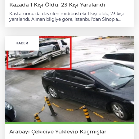
Kazada 1 Kişi Öldü, 23 Kişi Yaralandı
Kastamonu'da devrilen midibüsteki 1 kişi öldü, 23 kişi
yaralandı. Alınan bilgiye göre, İstanbul'dan Sinop'a
cenazeye gidenleri taşıyan D.A. idaresindeki 34 KRK 319
plakalı midibüs, Karabük-Kastamonu kara yolunun
Nalcıkuyucağı köyü mevkisinde kontrolden çıkarak
devrildi. Görenlerin haber vermesi üzerine bölgeye çok
HABER
sayıda sağlık, jandarma, AFAD ve UMKE ekibi sevk
edildi. Kazada yaralanan 24 kişi ambulanslarla kentteki
farklı hastanelere sevk edildi. Yaralananlardan Hasan
Çiftçibaşı (69) Kastamonu Eğitim ve Araştırma
Hastanesinde yapılan müdahalelere rağmen
kurtarılamadı.
Arabayı Çekiciye Yükleyip Kaçmışlar