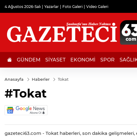
4 Ağustos 2026-Salı
Yazarlar
Foto Galeri
Video Galeri
GÜNDEM
SİYASET
EKONOMİ
SPOR
SAĞLI
Anasayfa
Haberler
Tokat
#Tokat
gazeteci63.com - Tokat haberleri, son dakika gelişmeleri, d