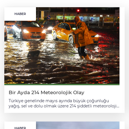
HABER
Bir Ayda 214 Meteorolojik Olay
Türkiye genelinde mayıs ayında büyük çoğunluğu
yağış, sel ve dolu olmak üzere 214 şiddetli meteorolojik
olay meydana geldi. AA muhabirinin, Çevre, Şehircilik
ve İklim Değişikliği Bakanlığı Meteoroloji Genel
Müdürlüğü Mayıs Ayı Zirai Meteoroloji Bülteni'nden
derlediği bilgilere göre, ilkbaharla etkisini artıran
HABER