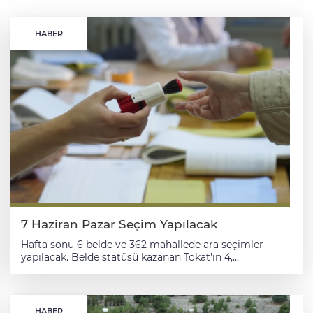
HABER
7 Haziran Pazar Seçim Yapılacak
Hafta sonu 6 belde ve 362 mahallede ara seçimler
yapılacak. Belde statüsü kazanan Tokat'ın 4,
Gümüşhane ve Nevşehir'in birer yerleşim yerinde
belediye başkanı ve belediye meclis üyelerinin, 362
mahallede ise muhtar ve ihtiyar heyetlerinin
belirlenmesi için 7 Haziran Pazar günü ara seçim
HABER