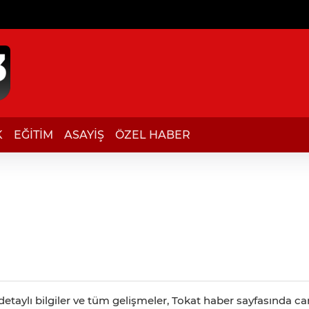
K
EĞİTİM
ASAYİŞ
ÖZEL HABER
etaylı bilgiler ve tüm gelişmeler, Tokat haber sayfasında canl