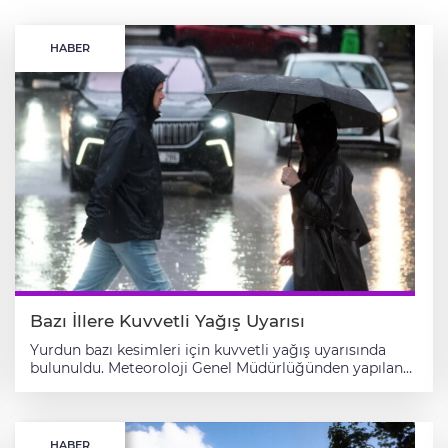
HABER
Bazı İllere Kuvvetli Yağış Uyarısı
Yurdun bazı kesimleri için kuvvetli yağış uyarısında
bulunuldu. Meteoroloji Genel Müdürlüğünden yapılan
açıklamaya göre, öğle saatlerinden sonra görülecek
gök gürültülü sağanağın Erzincan, Erzurum, Kars,
Ardahan, Bayburt, Niğde, Kayseri, Sivas, Yozgat, Çorum,
Amasya ve Tokat ile çevrelerinde yerel kuvvetli olması
HABER