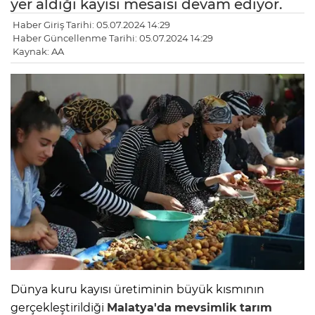
yer aldığı kayısı mesaisi devam ediyor.
Haber Giriş Tarihi: 05.07.2024 14:29
Haber Güncellenme Tarihi: 05.07.2024 14:29
Kaynak: AA
Dünya kuru kayısı üretiminin büyük kısmının
gerçekleştirildiği
Malatya'da
mevsimlik
tarım