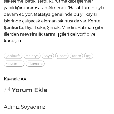
silkeleme, patik, sergi, kurutma gibi işlemler
yapıldığını anımsatan Almendi, "Hasat tüm hızıyla
devam ediyor,
Malatya
genelinde bu yıl kayısı
işlerinde çalışacak eleman sıkıntısı da var. Kente
Şanlıurfa
, Diyarbakır, Şırnak, Mardin, Batman gibi
illerden
mevsimlik
tarım
işçileri geliyor." diye
konuştu.
Şanlıurfa
Malatya
Kaysı
Hasat
Tarım
Içşi
Mevsimlik
Ekonomi
Kaynak: AA
Yorum Ekle
Adınız Soyadınız