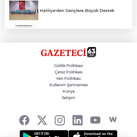
Haliliye'den Gençlere Büyük Destek
Çok Sayıda Ürün Ele Geçirildi
Hikmet Başak’tan Ulaşım Çalışması
Gizlilik Politikası
Çerez Politikası
Veri Politikası
Atatürk Bulvarında Asfalt Yenileniyor
Kullanım Şartnamesi
Künye
İletişim
Gazze'de Soykırım Devam Ediyor