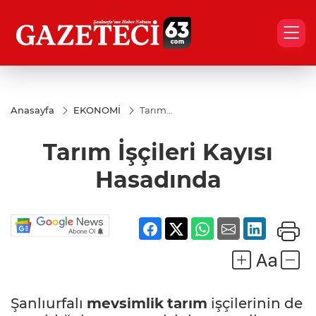
Anasayfa
EKONOMİ
Tarım
İşçileri
Kayısı
Tarım İşçileri Kayısı
Hasadında
Hasadında
Şanlıurfalı
mevsimlik
tarım
işçilerinin de