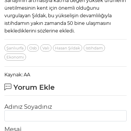
Sanayinin artmasıyla katma değeri yüksek ürünlerin
üretilmesinin kent için önemli olduğunu
vurgulayan Şıldak, bu yükselişin devamlılığıyla
istihdamın yakın zamanda 50 bine ulaşmasını
beklediklerini sözlerine ekledi.
Şanlıurfa
Osb
Vali
Hasan Şıldak
Istihdam
Ekonomi
Kaynak: AA
Yorum Ekle
Adınız Soyadınız
Mesaj