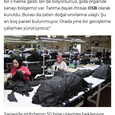
bir il haline geldi. Bir de biliyorsunuz, gıda organize
sanayi bölgemiz var. Tarıma dayalı ihtisas
OSB
olarak
kuruldu. Burası da zaten doğal sınırlarına ulaştı. Şu
an boş parsel bulunmuyor. Orada yine bir genişleme
çalışması yürütüyoruz."
Sanayide istihdamın 50 bine ulaşması bekleniyor