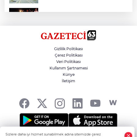
Otomobil Eşeğe Çarptı 4 Yaralı
Siverek’te Mahmut Gülel Dönemi
Gizlilik Politikası
Çerez Politikası
Veri Politikası
Filistin Konvoyuna Coşkulu Karşılama
Kullanım Şartnamesi
Künye
İletişim
Kazada 1 Kişi Öldü, 1 Kişi Yaralandı
Sizlere daha iyi hizmet sunabilmek adına sitemizde çerez