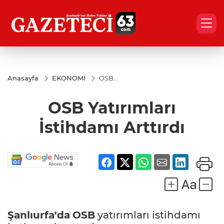
Anasayfa
EKONOMİ
OSB
Yatırımları
İstihdamı
OSB Yatırımları
Arttırdı
İstihdamı Arttırdı
Şanlıurfa'da
OSB
yatırımları istihdamı