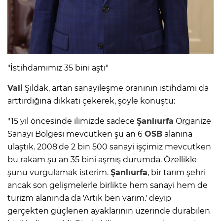
"İstihdamımız 35 bini aştı"
Vali
Şıldak, artan sanayileşme oranının istihdamı da
arttırdığına dikkati çekerek, şöyle konuştu:
"15 yıl öncesinde ilimizde sadece
Şanlıurfa
Organize
Sanayi Bölgesi mevcutken şu an 6
OSB
alanına
ulaştık. 2008'de 2 bin 500 sanayi işçimiz mevcutken
bu rakam şu an 35 bini aşmış durumda. Özellikle
şunu vurgulamak isterim.
Şanlıurfa
, bir tarım şehri
ancak son gelişmelerle birlikte hem sanayi hem de
turizm alanında da 'Artık ben varım.' deyip
gerçekten güçlenen ayaklarının üzerinde durabilen