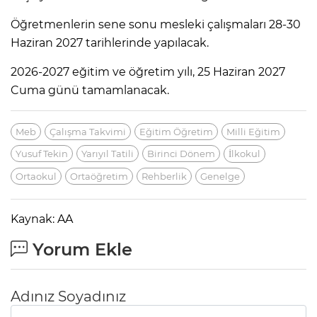
Öğretmenlerin sene sonu mesleki çalışmaları 28-30
Haziran 2027 tarihlerinde yapılacak.
2026-2027 eğitim ve öğretim yılı, 25 Haziran 2027
Cuma günü tamamlanacak.
Meb
Çalışma Takvimi
Eğitim Öğretim
Milli Eğitim
Yusuf Tekin
Yarıyıl Tatili
Birinci Dönem
İlkokul
Ortaokul
Ortaöğretim
Rehberlik
Genelge
Kaynak: AA
Yorum Ekle
Adınız Soyadınız