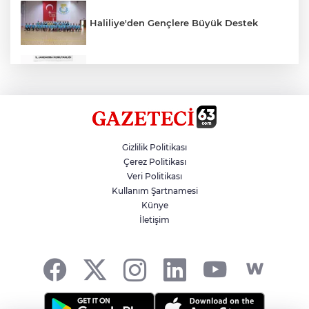
Haliliye'den Gençlere Büyük Destek
Çok Sayıda Ürün Ele Geçirildi
Hikmet Başak’tan Ulaşım Çalışması
Gizlilik Politikası
Çerez Politikası
Veri Politikası
Atatürk Bulvarında Asfalt Yenileniyor
Kullanım Şartnamesi
Künye
İletişim
Gazze'de Soykırım Devam Ediyor