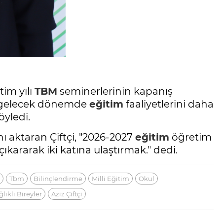
im yılı
TBM
seminerlerinin kapanış
k, gelecek dönemde
eğitim
faaliyetlerini daha
öyledi.
ını aktaran Çiftçi, "2026-2027
eğitim
öğretim
çıkararak iki katına ulaştırmak." dedi.
Tbm
Bilinçlendirme
Milli Eğitim
Okul
ğlıklı Bireyler
Aziz Çiftçi