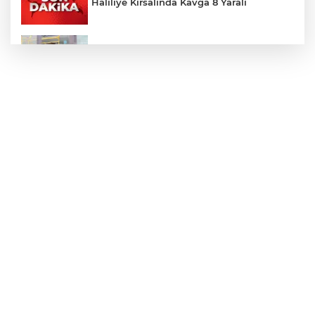
Haliliye Kırsalında Kavga 8 Yaralı
Toplu Taşımada Klima Denetimleri
Hikmet Başak’tan Ulaşım Çalışması
Sezon 18 Ağustos'ta Başlayacak
LGS Yerleştirme Sonuçları Açıklandı