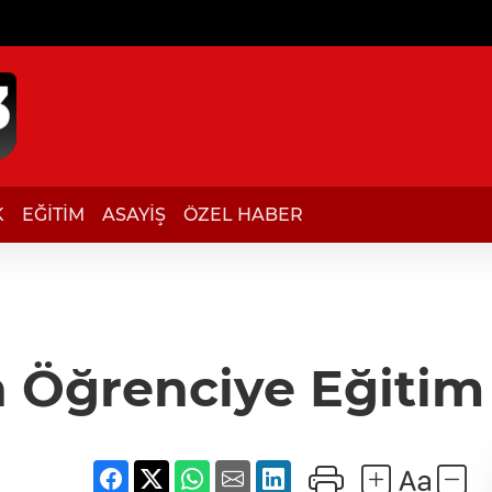
K
EĞİTİM
ASAYİŞ
ÖZEL HABER
n Öğrenciye Eğitim 