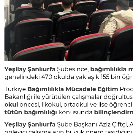
Yeşilay
Şanlıurfa
Şubesince,
bağımlılıkla
genelindeki 470 okulda yaklaşık 155 bin öğ
Türkiye
Bağımlılıkla Mücadele
Eğitim
Prog
Bakanlığı ile yürütülen çalışmalar doğrultus
okul
öncesi, ilkokul, ortaokul ve lise öğrenc
tütün bağımlılığı
konusunda
bilinçlendi
Yeşilay
Şanlıurfa
Şube Başkanı Aziz Çiftçi,
önleyici çalışmaların büyük önem taşıdığını 