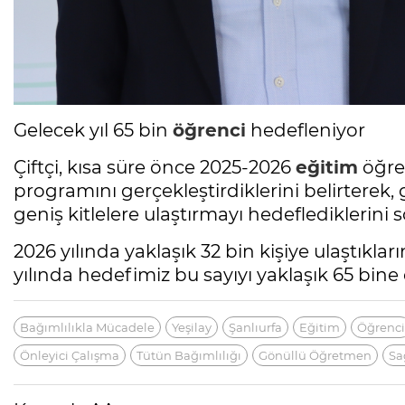
Gelecek yıl 65 bin
öğrenci
hedefleniyor
Çiftçi, kısa süre önce 2025-2026
eğitim
öğret
programını gerçekleştirdiklerini belirtere
geniş kitlelere ulaştırmayı hedeflediklerini s
2026 yılında yaklaşık 32 bin kişiye ulaştıklar
yılında hedefimiz bu sayıyı yaklaşık 65 bine 
Bağımlılıkla Mücadele
Yeşilay
Şanlıurfa
Eğitim
Öğrenci
Önleyici Çalışma
Tütün Bağımlılığı
Gönüllü Öğretmen
Sa