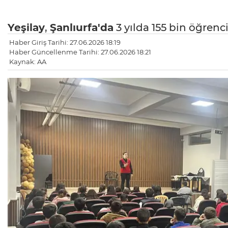
Yeşilay
,
Şanlıurfa'da
3 yılda 155 bin öğrenc
Haber Giriş Tarihi: 27.06.2026 18:19
Haber Güncellenme Tarihi: 27.06.2026 18:21
Kaynak: AA