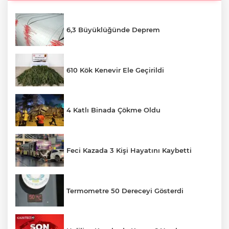
6,3 Büyüklüğünde Deprem
610 Kök Kenevir Ele Geçirildi
4 Katlı Binada Çökme Oldu
Feci Kazada 3 Kişi Hayatını Kaybetti
Termometre 50 Dereceyi Gösterdi