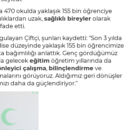
a 470 okulda yaklaşık 155 bin öğrenciye
lılıklardan uzak,
sağlıklı bireyler
olarak
fade etti.
ayan Çiftçi, şunları kaydetti: "Son 3 yılda
e lise düzeyinde yaklaşık 155 bin öğrencimize
ta bağımlılığı anlattık. Genç gördüğümüz
şla gelecek
eğitim
öğretim yıllarında da
önleyici çalışma
,
bilinçlendirme
ve
larını görüyoruz. Aldığımız geri dönüşler
ızı daha da güçlendiriyor."