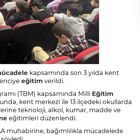
 mücadele
kapsamında son 3 yılda kent
renciye
eğitim
verildi.
ramı (TBM) kapsamında Milli
Eğitim
unda, kent merkezi ile 13 ilçedeki okullarda
ilerine teknoloji, alkol, kumar, madde ve
rme
eğitimleri düzenlendi.
 AA muhabirine, bağımlılıkla mücadelede
söyledi.