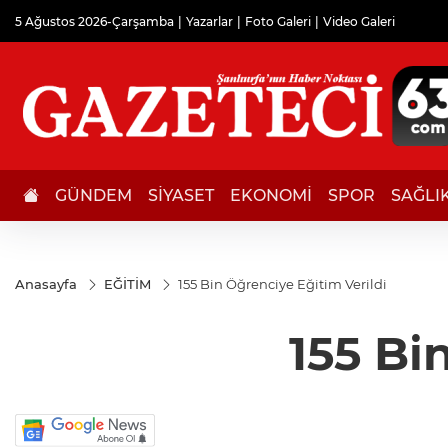
5 Ağustos 2026-Çarşamba
Yazarlar
Foto Galeri
Video Galeri
GÜNDEM
SİYASET
EKONOMİ
SPOR
SAĞLI
Anasayfa
EĞİTİM
155 Bin Öğrenciye Eğitim Verildi
155 Bi