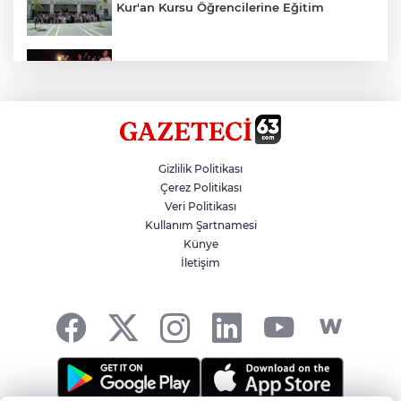
Kur'an Kursu Öğrencilerine Eğitim
Otomobil Eşeğe Çarptı 4 Yaralı
Siverek’te Mahmut Gülel Dönemi
Gizlilik Politikası
Çerez Politikası
Veri Politikası
Filistin Konvoyuna Coşkulu Karşılama
Kullanım Şartnamesi
Künye
İletişim
Kazada 1 Kişi Öldü, 1 Kişi Yaralandı