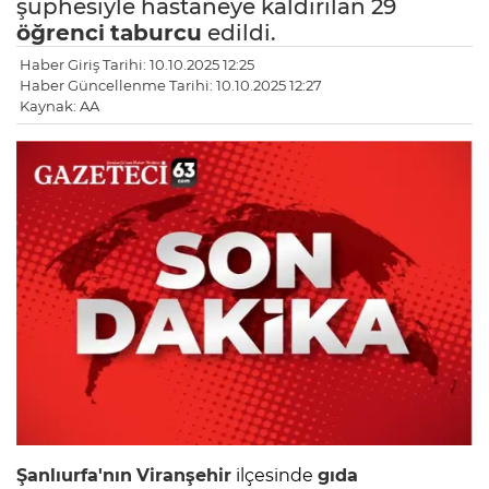
şüphesiyle hastaneye kaldırılan 29
öğrenci
taburcu
edildi.
Haber Giriş Tarihi: 10.10.2025 12:25
Haber Güncellenme Tarihi: 10.10.2025 12:27
Kaynak: AA
Şanlıurfa'nın
Viranşehir
ilçesinde
gıda