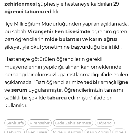
zehirlenmesi
şüphesiyle hastaneye kaldırılan 29
öğrenci
taburcu
edildi.
İlçe Milli Eğitim Müdürlüğünden yapılan açıklamada,
bu sabah
Viranşehir
Fen Lisesi'nde
öğrenim gören
bazı öğrencilerin
mide bulantısı
ve
karın ağrısı
şikayetiyle okul yönetimine başvurduğu belirtildi.
Hastaneye götürülen öğrencilerin gerekli
muayenelerinin yapıldığı, alınan kan örneklerinde
herhangi bir olumsuzluğa rastlanmadığı ifade edilen
açıklamada, "Bazı öğrencilerimize
tedbir
amaçlı
iğne
ve
serum
uygulanmıştır. Öğrencilerimizin tamamı
sağlıklı bir şekilde
taburcu
edilmiştir." ifadeleri
kullanıldı.
Şanlıurfa
Viranşehir
Gıda Zehirlenmesi
Öğrenci
Taburcu
Fen Lisesi
Mide Bulantısı
Karın Ağrısı
Iğne