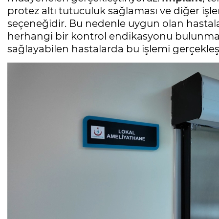
protez altı tutuculuk sağlaması ve diğer işle
seçeneğidir. Bu nedenle uygun olan hastala
herhangi bir kontrol endikasyonu bulunmaya
sağlayabilen hastalarda bu işlemi gerçekleşt