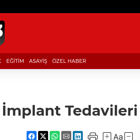
K
EĞİTİM
ASAYİŞ
ÖZEL HABER
 İmplant Tedavileri