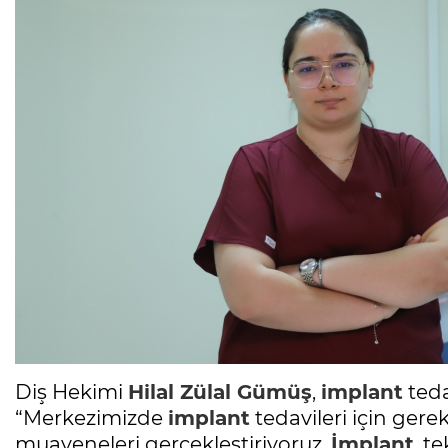
Diş Hekimi
Hilal Zülal Gümüş
,
implant
teda
“Merkezimizde
implant
tedavileri için gerek
muayeneleri gerçekleştiriyoruz.
İmplant
, t