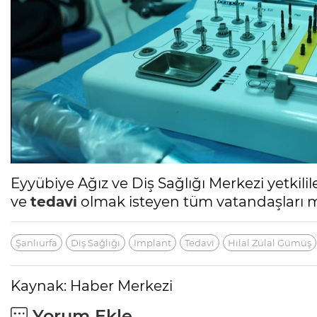
Eyyübiye Ağız ve Diş Sağlığı Merkezi yetkilile
ve
tedavi
olmak isteyen tüm vatandaşları m
Şanlıurfa
Diş Sağlığı
Implant
Tedavi
Hilal Zülal Gümüş
Kaynak: Haber Merkezi
Yorum Ekle