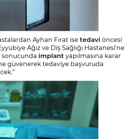
astalardan Ayhan Fırat ise
tedavi
öncesi
a Eyyübiye Ağız ve Diş Sağlığı Hastanesi’ne
si sonucunda
implant
yapılmasına karar
erine güvenerek tedaviye başvuruda
cek.”