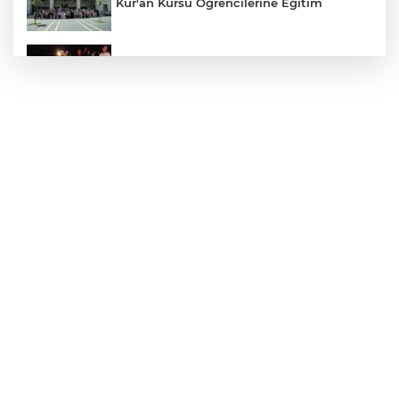
Kur'an Kursu Öğrencilerine Eğitim
Otomobil Eşeğe Çarptı 4 Yaralı
Siverek’te Mahmut Gülel Dönemi
Filistin Konvoyuna Coşkulu Karşılama
Kazada 1 Kişi Öldü, 1 Kişi Yaralandı