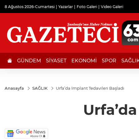
8 Ağustos 2026-Cumartesi
Yazarlar
Foto Galeri
Video Galeri
GÜNDEM
SİYASET
EKONOMİ
SPOR
SAĞLI
Anasayfa
SAĞLIK
Urfa’da İmplant Tedavileri Başladı
Urfa’da