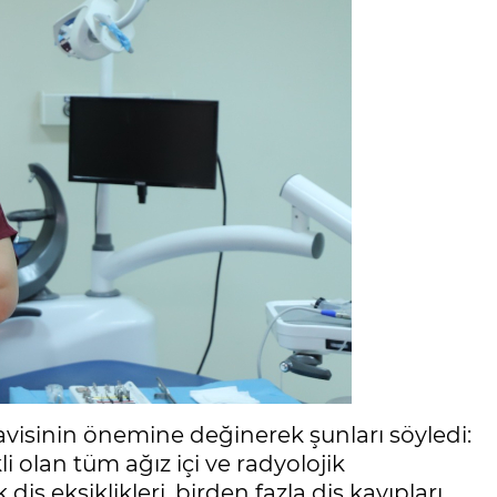
visinin önemine değinerek şunları söyledi:
li olan tüm ağız içi ve radyolojik
ek diş eksiklikleri, birden fazla diş kayıpları,