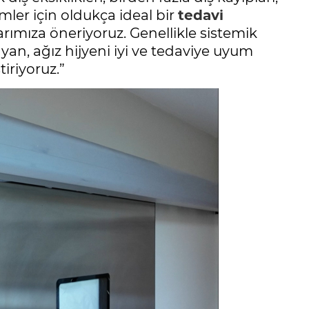
mler için oldukça ideal bir
tedavi
rımıza öneriyoruz. Genellikle sistemik
n, ağız hijyeni iyi ve tedaviye uyum
iriyoruz.”