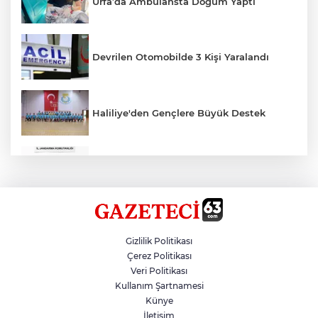
Urfa’da Ambulansta Doğum Yaptı
Devrilen Otomobilde 3 Kişi Yaralandı
Haliliye'den Gençlere Büyük Destek
Çok Sayıda Ürün Ele Geçirildi
Hikmet Başak’tan Ulaşım Çalışması
Gizlilik Politikası
Çerez Politikası
Veri Politikası
Atatürk Bulvarında Asfalt Yenileniyor
Kullanım Şartnamesi
Künye
İletişim