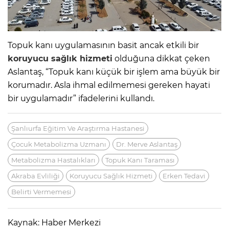
Topuk kanı uygulamasının basit ancak etkili bir
koruyucu sağlık hizmeti
olduğuna dikkat çeken
Aslantaş, “Topuk kanı küçük bir işlem ama büyük bir
korumadır. Asla ihmal edilmemesi gereken hayati
bir uygulamadır” ifadelerini kullandı.
Şanlıurfa Eğitim Ve Araştırma Hastanesi
Çocuk Metabolizma Uzmanı
Dr. Merve Aslantaş
Metabolizma Hastalıkları
Topuk Kanı Taraması
Akraba Evliliği
Koruyucu Sağlık Hizmeti
Erken Tedavi
Belirti Vermemesi
Kaynak: Haber Merkezi