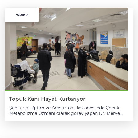
HABER
Topuk Kanı Hayat Kurtarıyor
Şanlıurfa Eğitim ve Araştırma Hastanesi’nde Çocuk
Metabolizma Uzmanı olarak görev yapan Dr. Merve
Aslantaş, doğuştan gelen metabolizma hastalıkları ve
topuk kanı taramasının önemi hakkında önemli
açıklamalarda bulundu. Dr. Aslantaş, metabolizma
hastalıklarının çoğunlukla doğuştan geldiğini ve