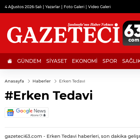
4 Ağustos 2026-Salı
Yazarlar
Foto Galeri
Video Galeri
GÜNDEM
SİYASET
EKONOMİ
SPOR
SAĞLI
Anasayfa
Haberler
Erken Tedavi
#Erken Tedavi
gazeteci63.com - Erken Tedavi haberleri, son dakika gelişme