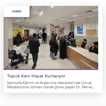
HABER
Topuk Kanı Hayat Kurtarıyor
Şanlıurfa Eğitim ve Araştırma Hastanesi’nde Çocuk
Metabolizma Uzmanı olarak görev yapan Dr. Merve
Aslantaş, doğuştan gelen metabolizma hastalıkları ve
topuk kanı taramasının önemi hakkında önemli
açıklamalarda bulundu. Dr. Aslantaş, metabolizma
hastalıklarının çoğunlukla doğuştan geldiğini ve